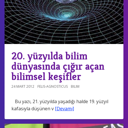
20. yüzyılda bilim
dünyasında çığır açan
bilimsel keşifler
24 MART 2012
FELIS-AGNOSTICUS
BILIM
Bu yazı, 21. yüzyılda yaşadığı halde 19. yüzyıl
kafasıyla düşünen v
[Devamı]