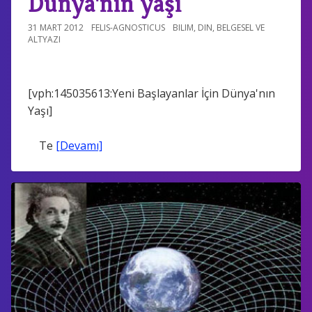
Dünya'nın yaşı
31 MART 2012
FELIS-AGNOSTICUS
BILIM
,
DIN
,
BELGESEL VE
ALTYAZI
[vph:145035613:Yeni Başlayanlar İçin Dünya'nın
Yaşı]
Te
[Devamı]