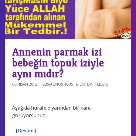
Annenin parmak izi
bebeğin topuk iziyle
aynı mıdır?
06 NISAN 2012
FELIS-AGNOSTICUS
BILIM
,
DIN
,
FELSEFE
Aşağıda hurafe diyarından bir kare
görüyorsunuz...
[Devamı]