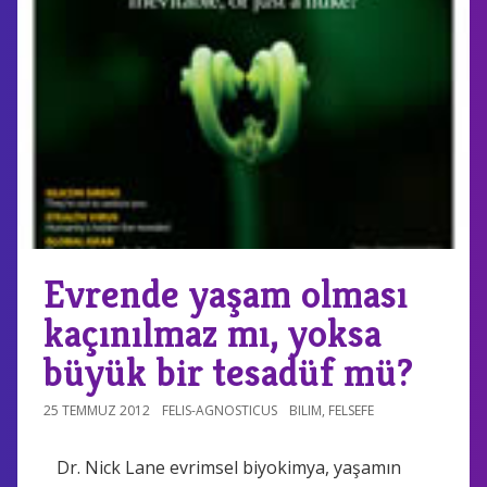
Evrende yaşam olması
kaçınılmaz mı, yoksa
büyük bir tesadüf mü?
25 TEMMUZ 2012
FELIS-AGNOSTICUS
BILIM
,
FELSEFE
Dr. Nick Lane evrimsel biyokimya, yaşamın