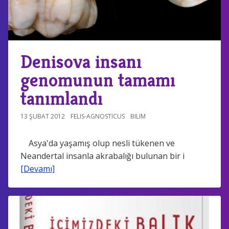
Denisova insanı
genomunun tamamı
tanımlandı
13 ŞUBAT 2012
FELIS-AGNOSTICUS
BILIM
Asya'da yaşamış olup nesli tükenen ve
Neandertal insanla akrabalığı bulunan bir i
[Devamı]