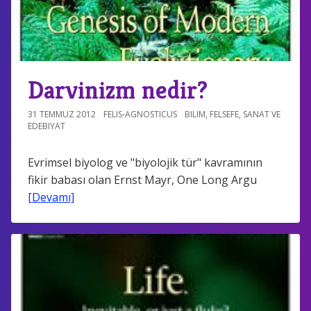
Darvinizm nedir?
31 TEMMUZ 2012
FELIS-AGNOSTICUS
BILIM
,
FELSEFE
,
SANAT VE
EDEBIYAT
Evrimsel biyolog ve "biyolojik tür" kavramının
fikir babası olan Ernst Mayr, One Long Argu
[Devamı]