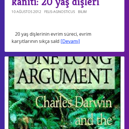
kanıtı: 20 yaş dişleri
10 AĞUSTOS 2012
FELIS-AGNOSTICUS
BILIM
20 yaş dişlerinin evrim süreci, evrim
karşıtlarının sıkça sald
[Devamı]