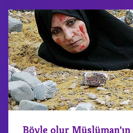
Böyle olur Müslüman'ın 