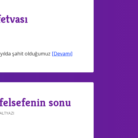
etvası
üzyılda şahit olduğumuz
[Devamı]
 felsefenin sonu
 ALTYAZI