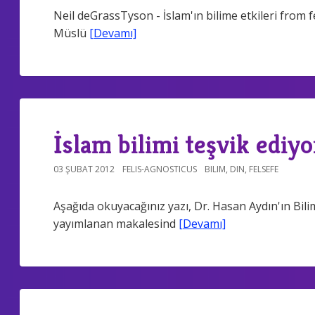
Neil deGrassTyson - İslam'ın bilime etkileri from 
Müslü
[Devamı]
İslam bilimi teşvik ediy
03 ŞUBAT 2012
FELIS-AGNOSTICUS
BILIM
,
DIN
,
FELSEFE
Aşağıda okuyacağınız yazı, Dr. Hasan Aydın'ın Bil
yayımlanan makalesind
[Devamı]