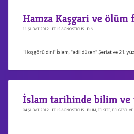
Hamza Kaşgari ve ölüm f
11 ŞUBAT 2012
FELIS-AGNOSTICUS
DIN
"Hoşgörü dini" İslam, "adil düzen" Şeriat ve 21. y
İslam tarihinde bilim ve
04 ŞUBAT 2012
FELIS-AGNOSTICUS
BILIM
,
FELSEFE
,
BELGESEL VE