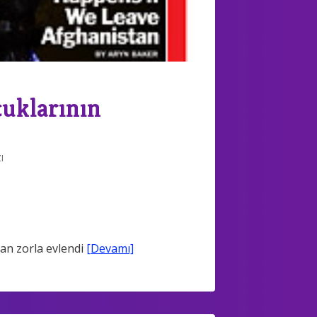
cuklarının
I
dan zorla evlendi
[Devamı]