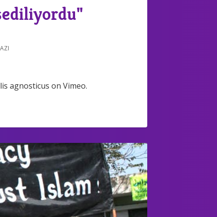
ediliyordu"
YAZI
is agnosticus on Vimeo.