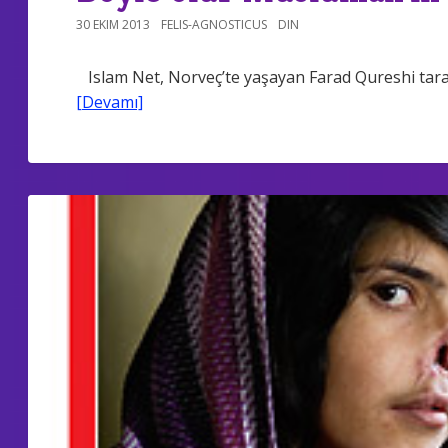
30 EKIM 2013
FELIS-AGNOSTICUS
DIN
Islam Net, Norveç’te yaşayan Farad Qureshi tara
[Devamı]