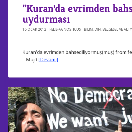
"Kuran'da evrimden bahs
uydurması
16 OCAK 2012
FELIS-AGNOSTICUS
BILIM
,
DIN
,
BELGESEL VE ALT
Kuran'da evrimden bahsediliyormuş(muş) from fel
Müjd
[Devamı]