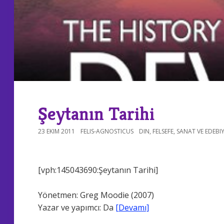
Şeytanın Tarihi
23 EKIM 2011
FELIS-AGNOSTICUS
DIN
,
FELSEFE
,
SANAT VE EDEBI
[vph:145043690:Şeytanın Tarihi]
Yönetmen: Greg Moodie (2007)
Yazar ve yapımcı: Da
[Devamı]