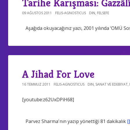
Tarihe Karışması: Gazzâl
09 AĞUSTOS 2011
FELIS-AGNOSTICUS
DIN
,
FELSEFE
Aşağıda okuyacağınız yazı, 2001 yılında ‘OMÜ So
A Jihad For Love
16 TEMMUZ 2011
FELIS-AGNOSTICUS
DIN
,
SANAT VE EDEBIYAT
,
[youtube:z62UxDPiH68]
Parvez Sharma'nın yazıp yönettiği 81 dakikalık
[