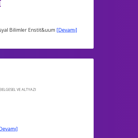
î
syal Bilimler Enstit&uum
[Devamı]
BELGESEL VE ALTYAZI
Devamı]