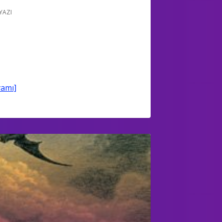
YAZI
amı]