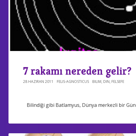
7 rakamı nereden gelir?
28 HAZIRAN 2011
FELIS-AGNOSTICUS
BILIM
,
DIN
,
FELSEFE
Bilindiği gibi Batlamyus, Dünya merkezli bir Gü