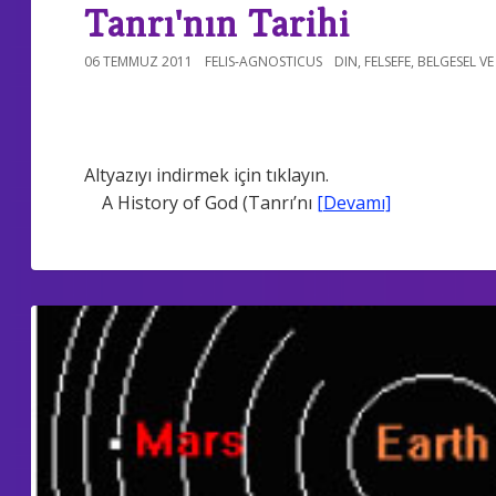
Tanrı'nın Tarihi
06 TEMMUZ 2011
FELIS-AGNOSTICUS
DIN
,
FELSEFE
,
BELGESEL VE
Altyazıyı indirmek için tıklayın.
A History of God (Tanrı’nı
[Devamı]