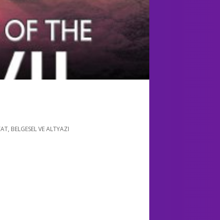
YAT
,
BELGESEL VE ALTYAZI