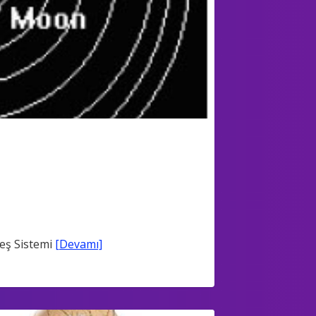
neş Sistemi
[Devamı]