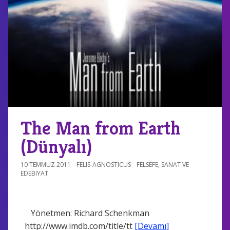
The Man from Earth
(Dünyalı)
10 TEMMUZ 2011
FELIS-AGNOSTICUS
FELSEFE
,
SANAT VE
EDEBIYAT
Yönetmen: Richard Schenkman
http://www.imdb.com/title/tt
[Devamı]