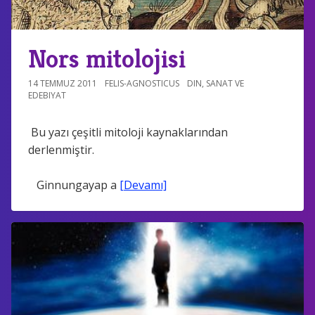
Nors mitolojisi
14 TEMMUZ 2011
FELIS-AGNOSTICUS
DIN
,
SANAT VE
EDEBIYAT
Bu yazı çeşitli mitoloji kaynaklarından
derlenmiştir.
Ginnungayap a
[Devamı]