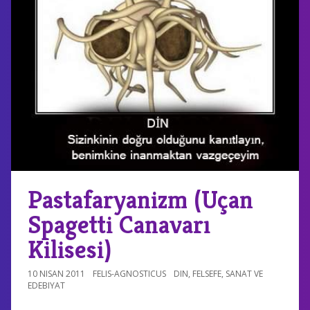
Pastafaryanizm (Uçan
Spagetti Canavarı
Kilisesi)
10 NISAN 2011
FELIS-AGNOSTICUS
DIN
,
FELSEFE
,
SANAT VE
EDEBIYAT