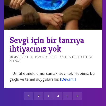
Sevgi için bir tanrıya
ihtiyacınız yok
30 MART 2011
FELIS-AGNOSTICUS
DIN
,
FELSEFE
,
BELGESEL VE
ALTYAZI
Umut etmek, umursamak, sevmek. Hepimiz bu
güçlü ve temel duyguları his
[Devamı]
1
2
3
4
5
6