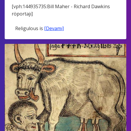
[vph:144935735:Bill Maher - Richard Dawkins
röportajı]
Religulous is
[Devamı]