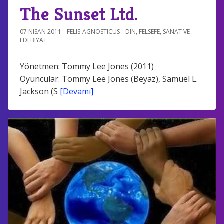
The Sunset Ltd.
07 NISAN 2011
FELIS-AGNOSTICUS
DIN
,
FELSEFE
,
SANAT VE
EDEBIYAT
Yönetmen: Tommy Lee Jones (2011)
Oyuncular: Tommy Lee Jones (Beyaz), Samuel L.
Jackson (S
[Devamı]