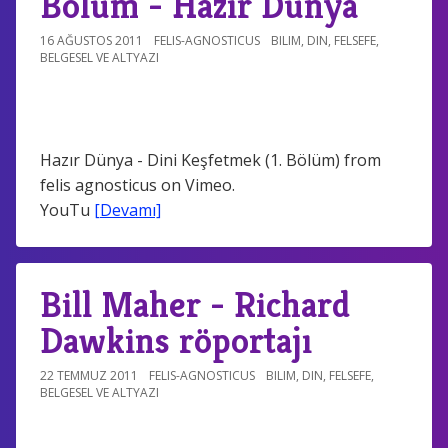
Bölüm - Hazır Dünya
16 AĞUSTOS 2011
FELIS-AGNOSTICUS
BILIM
,
DIN
,
FELSEFE
,
BELGESEL VE ALTYAZI
Hazır Dünya - Dini Keşfetmek (1. Bölüm) from
felis agnosticus on Vimeo.
YouTu
[Devamı]
Bill Maher - Richard
Dawkins röportajı
22 TEMMUZ 2011
FELIS-AGNOSTICUS
BILIM
,
DIN
,
FELSEFE
,
BELGESEL VE ALTYAZI