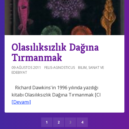
Olasılıksızlık Dağına
Tırmanmak
09 AĞUSTOS 2011
FELIS-AGNOSTICUS
BILIM
,
SANAT VE
EDEBIYAT
Richard Dawkins'in 1996 yılında yazdığı
kitabı Olasılıksızlık Dağına Tırmanmak [Cl
[Devamı]
1
2
3
4