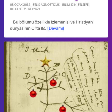
08 OCAK 2012
FELIS-AGNOSTICUS
BILIM
,
DIN
,
FELSEFE
,
BELGESEL VE ALTYAZI
Bu bölümü özellikle izlemenizi ve Hristiyan
dünyasının Orta &C
[Devamı]