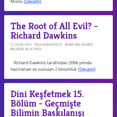
Müslü
[Devamı]
The Root of All Evil? -
Richard Dawkins
11 OCAK 2012
FELIS-AGNOSTICUS
BILIM
,
DIN
,
FELSEFE
,
BELGESEL VE ALTYAZI
Richard Dawkins tarafından 2006 yılında
hazırlanan ve sunulan 2 bölümlük
[Devamı]
Dini Keşfetmek 15.
Bölüm - Geçmişte
Bilimin Baskılanışı