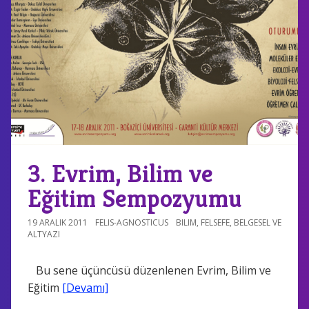
3. Evrim, Bilim ve
Eğitim Sempozyumu
19 ARALIK 2011
FELIS-AGNOSTICUS
BILIM
,
FELSEFE
,
BELGESEL VE
ALTYAZI
Bu sene üçüncüsü düzenlenen Evrim, Bilim ve
Eğitim
[Devamı]