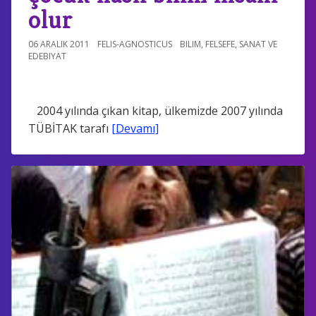
olur
06 ARALIK 2011
FELIS-AGNOSTICUS
BILIM
,
FELSEFE
,
SANAT VE
EDEBIYAT
2004 yılında çıkan kitap, ülkemizde 2007 yılında
TÜBİTAK tarafı
[Devamı]