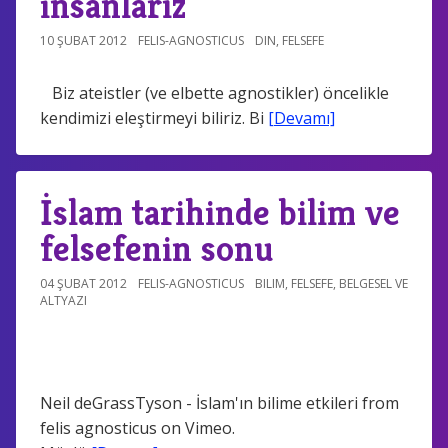
insanlarız
10 ŞUBAT 2012
FELIS-AGNOSTICUS
DIN
,
FELSEFE
Biz ateistler (ve elbette agnostikler) öncelikle
kendimizi eleştirmeyi biliriz. Bi
[Devamı]
İslam tarihinde bilim ve
felsefenin sonu
04 ŞUBAT 2012
FELIS-AGNOSTICUS
BILIM
,
FELSEFE
,
BELGESEL VE
ALTYAZI
Neil deGrassTyson - İslam'ın bilime etkileri from
felis agnosticus on Vimeo.