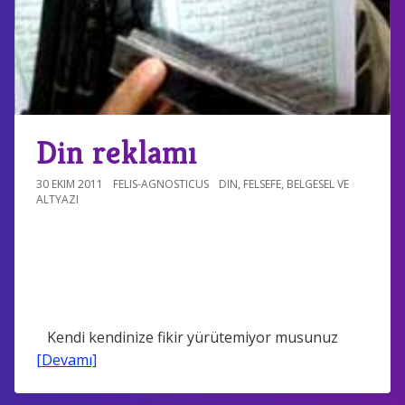
Din reklamı
30 EKIM 2011
FELIS-AGNOSTICUS
DIN
,
FELSEFE
,
BELGESEL VE
ALTYAZI
Kendi kendinize fikir yürütemiyor musunuz
[Devamı]