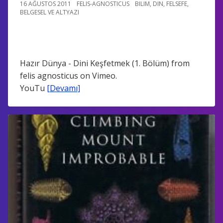
16 AĞUSTOS 2011
FELIS-AGNOSTICUS
BILIM
,
DIN
,
FELSEFE
,
BELGESEL VE ALTYAZI
Hazır Dünya - Dini Keşfetmek (1. Bölüm) from
felis agnosticus on Vimeo.
YouTu
[Devamı]