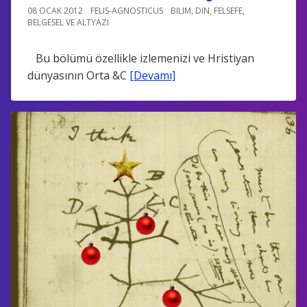
08 OCAK 2012
FELIS-AGNOSTICUS
BILIM
,
DIN
,
FELSEFE
,
BELGESEL VE ALTYAZI
Bu bölümü özellikle izlemenizi ve Hristiyan
dünyasının Orta &C
[Devamı]