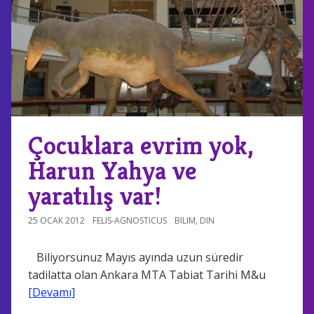
Çocuklara evrim yok,
Harun Yahya ve
yaratılış var!
25 OCAK 2012
FELIS-AGNOSTICUS
BILIM
,
DIN
Biliyorsunuz Mayıs ayında uzun süredir
tadilatta olan Ankara MTA Tabiat Tarihi M&u
[Devamı]