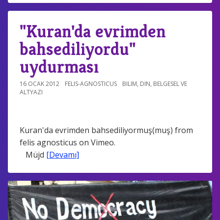
"Kuran'da evrimden
bahsediliyordu"
uydurması
16 OCAK 2012
FELIS-AGNOSTICUS
BILIM
,
DIN
,
BELGESEL VE
ALTYAZI
Kuran'da evrimden bahsediliyormuş(muş) from
felis agnosticus on Vimeo.
Müjd
[Devamı]