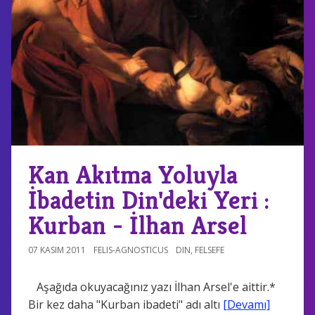
Kan Akıtma Yoluyla
İbadetin Din'deki Yeri :
Kurban - İlhan Arsel
07 KASIM 2011
FELIS-AGNOSTICUS
DIN
,
FELSEFE
Aşağıda okuyacağınız yazı İlhan Arsel'e aittir.*
Bir kez daha "Kurban ibadeti" adı altı
[Devamı]