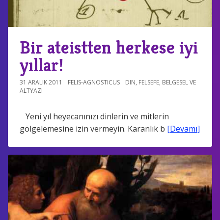
Bir ateistten herkese iyi
yıllar!
31 ARALIK 2011
FELIS-AGNOSTICUS
DIN
,
FELSEFE
,
BELGESEL VE
ALTYAZI
Yeni yıl heyecanınızı dinlerin ve mitlerin
gölgelemesine izin vermeyin. Karanlık b
[Devamı]