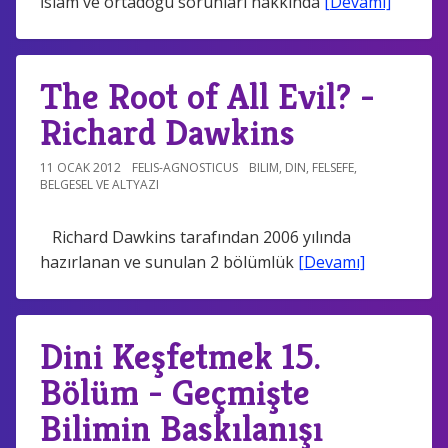
İslam ve ortadoğu sorunları hakkında
[Devamı]
The Root of All Evil? -
Richard Dawkins
11 OCAK 2012
FELIS-AGNOSTICUS
BILIM
,
DIN
,
FELSEFE
,
BELGESEL VE ALTYAZI
Richard Dawkins tarafından 2006 yılında
hazırlanan ve sunulan 2 bölümlük
[Devamı]
Dini Keşfetmek 15.
Bölüm - Geçmişte
Bilimin Baskılanışı