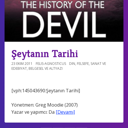
Şeytanın Tarihi
23 EKIM 2011
FELIS-AGNOSTICUS
DIN
,
FELSEFE
,
SANAT VE
EDEBIYAT
,
BELGESEL VE ALTYAZI
[vph:145043690:Şeytanın Tarihi]
Yönetmen: Greg Moodie (2007)
Yazar ve yapımcı: Da
[Devamı]