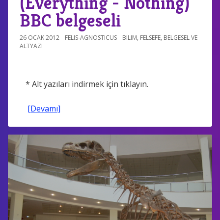
(Everything - Nothing)
BBC belgeseli
26 OCAK 2012
FELIS-AGNOSTICUS
BILIM
,
FELSEFE
,
BELGESEL VE
ALTYAZI
* Alt yazıları indirmek için tıklayın.
[Devamı]