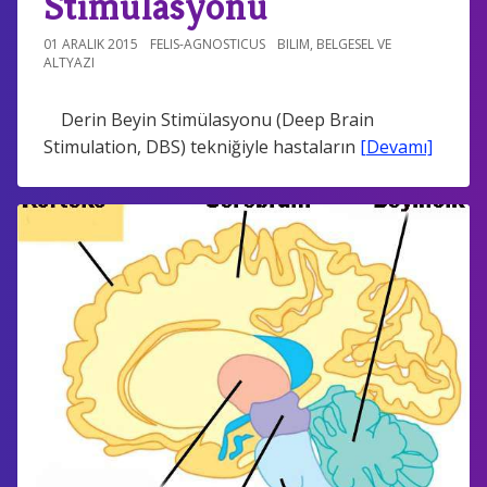
Stimülasyonu
01 ARALIK 2015
FELIS-AGNOSTICUS
BILIM
,
BELGESEL VE
ALTYAZI
Derin Beyin Stimülasyonu (Deep Brain
Stimulation, DBS) tekniğiyle hastaların
[Devamı]