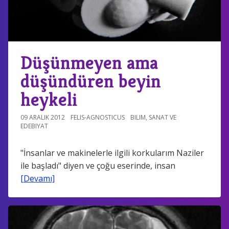
Düşünmeyen ama
düşündüren beyin
heykeli
09 ARALIK 2012
FELIS-AGNOSTICUS
BILIM
,
SANAT VE
EDEBIYAT
"İnsanlar ve makinelerle ilgili korkularım Naziler
ile başladı" diyen ve çoğu eserinde, insan
[Devamı]