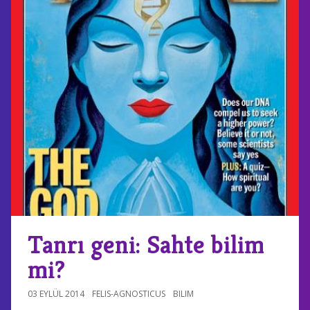
Tanrı geni: Sahte bilim
mi?
03 EYLÜL 2014
FELIS-AGNOSTICUS
BILIM