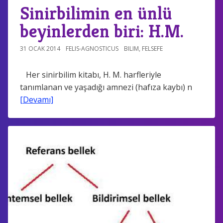
Sinirbilimin en ünlü
beyinlerden biri: H.M.
31 OCAK 2014
FELIS-AGNOSTICUS
BILIM
,
FELSEFE
Her sinirbilim kitabı, H. M. harfleriyle
tanımlanan ve yaşadığı amnezi (hafıza kaybı) n
[Devamı]