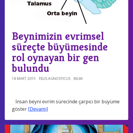
Beynimizin evrimsel
süreçte büyümesinde
rol oynayan bir gen
bulundu
18 MART 2015
FELIS-AGNOSTICUS
BILIM
İnsan beyni evrim sürecinde çarpıcı bir büyüme
göster
[Devamı]