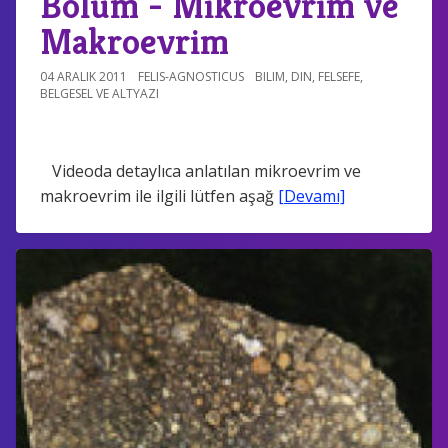
Bölüm - Mikroevrim ve
Makroevrim
04 ARALIK 2011
FELIS-AGNOSTICUS
BILIM
,
DIN
,
FELSEFE
,
BELGESEL VE ALTYAZI
Videoda detaylıca anlatılan mikroevrim ve
makroevrim ile ilgili lütfen aşağ
[Devamı]