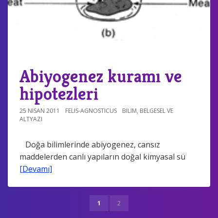
Abiyogenez kuramı ve
hipotezleri
25 NISAN 2011
FELIS-AGNOSTICUS
BILIM
,
BELGESEL VE
ALTYAZI
Doğa bilimlerinde abiyogenez, cansız
maddelerden canlı yapıların doğal kimyasal sü
[Devamı]
1
2