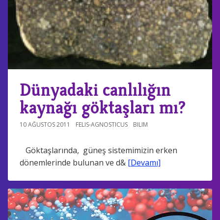
Dünyadaki canlılığın
kaynağı göktaşları mı?
10 AĞUSTOS 2011
FELIS-AGNOSTICUS
BILIM
Göktaşlarında, güneş sistemimizin erken
dönemlerinde bulunan ve d&
[Devamı]