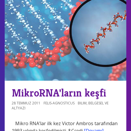
MikroRNA'ların keşfi
28 TEMMUZ 2011
FELIS-AGNOSTICUS
BILIM
,
BELGESEL VE
ALTYAZI
Mikro RNA’lar ilk kez Victor Ambros tarafından
1993 yılında keşfedilmişti. &Ccedi
[Devamı]