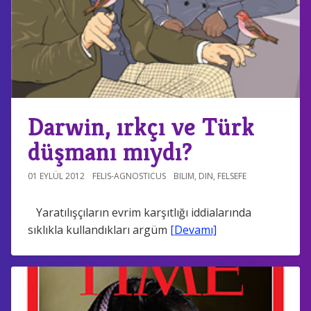
Darwin, ırkçı ve Türk
düşmanı mıydı?
01 EYLÜL 2012
FELIS-AGNOSTICUS
BILIM
,
DIN
,
FELSEFE
Yaratılışçıların evrim karşıtlığı iddialarında
sıklıkla kullandıkları argüm
[Devamı]