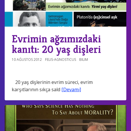
Evrimin ağzımızdaki
kanıtı: 20 yaş dişleri
10 AĞUSTOS 2012
FELIS-AGNOSTICUS
BILIM
20 yaş dişlerinin evrim süreci, evrim
karşıtlarının sıkça sald
[Devamı]