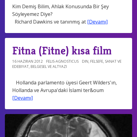
Kim Demiş Bilim, Ahlak Konusunda Bir Şey
Söyleyemez Diye?
Richard Dawkins ve tanınmış at
[Devamı]
Fitna (Fitne) kısa film
16 HAZIRAN 2012
FELIS-AGNOSTICUS
DIN
,
FELSEFE
,
SANAT VE
EDEBIYAT
,
BELGESEL VE ALTYAZI
Hollanda parlamento üyesi Geert Wilders'ın,
Hollanda ve Avrupa'daki İslami ter&oum
[Devamı]