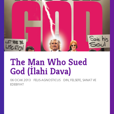
The Man Who Sued
God (İlahi Dava)
06 OCAK 2013
FELIS-AGNOSTICUS
DIN
,
FELSEFE
,
SANAT VE
EDEBIYAT