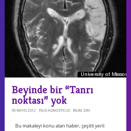
Beyinde bir “Tanrı
noktası” yok
05 MAYIS 2012
FELIS-AGNOSTICUS
BILIM
,
DIN
Bu makaleyi konu alan haber, çeşitli yerli