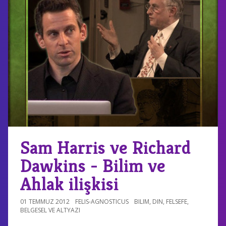
Sam Harris ve Richard
Dawkins - Bilim ve
Ahlak ilişkisi
01 TEMMUZ 2012
FELIS-AGNOSTICUS
BILIM
,
DIN
,
FELSEFE
,
BELGESEL VE ALTYAZI