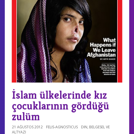
İslam ülkelerinde kız
çocuklarının gördüğü
zulüm
21 AĞUSTOS 2012
FELIS-AGNOSTICUS
DIN
,
BELGESEL VE
ALTYAZI