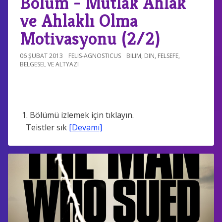
Bölüm - Mutlak Ahlak
ve Ahlaklı Olma
Motivasyonu (2/2)
06 ŞUBAT 2013
FELIS-AGNOSTICUS
BILIM
,
DIN
,
FELSEFE
,
BELGESEL VE ALTYAZI
1. Bölümü izlemek için tıklayın.
Teistler sık
[Devamı]