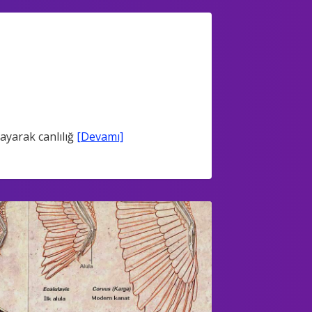
yarak canlılığ
[Devamı]