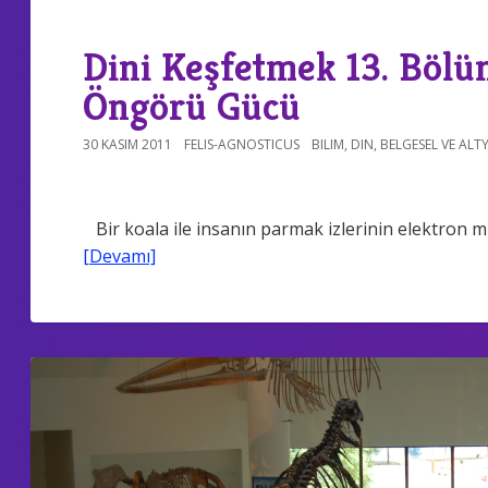
Dini Keşfetmek 13. Bölü
Öngörü Gücü
30 KASIM 2011
FELIS-AGNOSTICUS
BILIM
,
DIN
,
BELGESEL VE ALT
Bir koala ile insanın parmak izlerinin elektron mi
[Devamı]