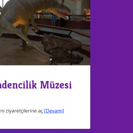
dencilik Müzesi
ı ziyaretçilerine aç
[Devamı]