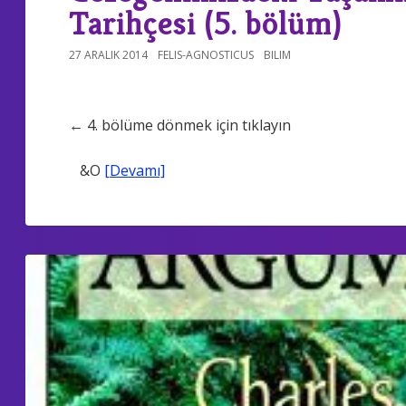
Tarihçesi (5. bölüm)
27 ARALIK 2014
FELIS-AGNOSTICUS
BILIM
← 4. bölüme dönmek için tıklayın
&O
[Devamı]