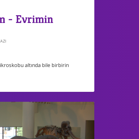
m - Evrimin
YAZI
kroskobu altında bile birbirin