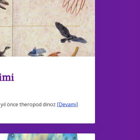
imi
 yıl önce theropod dinoz
[Devamı]