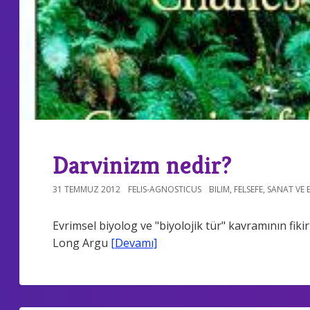
Darvinizm nedir?
31 TEMMUZ 2012
FELIS-AGNOSTICUS
BILIM
,
FELSEFE
,
SANAT VE 
Evrimsel biyolog ve "biyolojik tür" kavramının fik
Long Argu
[Devamı]