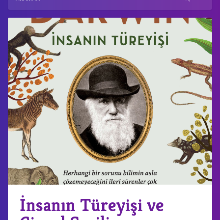
İnsanın Türeyişi ve