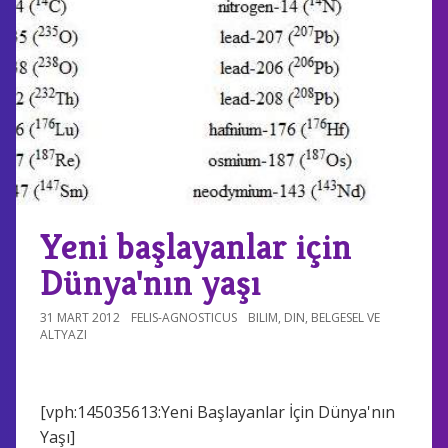
Yeni başlayanlar için
Dünya'nın yaşı
31 MART 2012
FELIS-AGNOSTICUS
BILIM
,
DIN
,
BELGESEL VE
ALTYAZI
[vph:145035613:Yeni Başlayanlar İçin Dünya'nın
Yaşı]