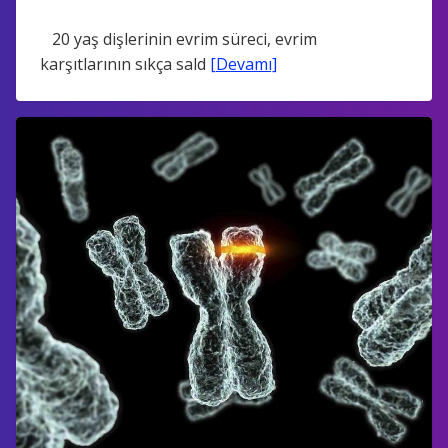
20 yaş dişlerinin evrim süreci, evrim
karşıtlarının sıkça sald
[Devamı]