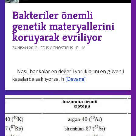
Bakteriler önemli
genetik materyallerini
koruyarak evriliyor
24 NISAN 2012
FELIS-AGNOSTICUS
BILIM
Nasıl bankalar en değerli varlıklarını en güvenli
kasalarda saklıyorsa, h
[Devamı]