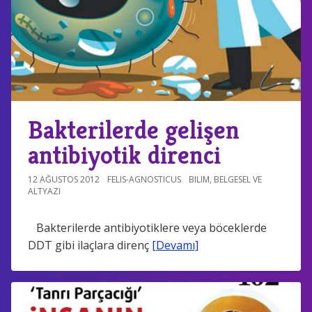
Bakterilerde gelişen
antibiyotik direnci
12 AĞUSTOS 2012
FELIS-AGNOSTICUS
BILIM
,
BELGESEL VE
ALTYAZI
Bakterilerde antibiyotiklere veya böceklerde
DDT gibi ilaçlara direnç
[Devamı]