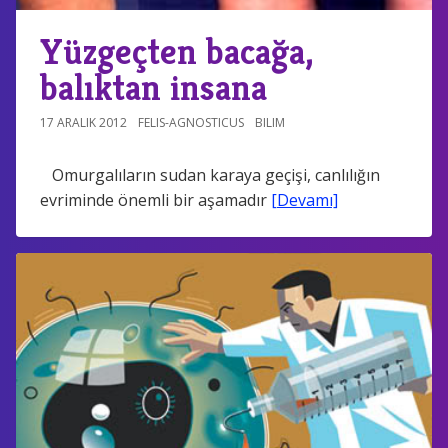
Yüzgeçten bacağa,
balıktan insana
17 ARALIK 2012
FELIS-AGNOSTICUS
BILIM
Omurgalıların sudan karaya geçişi, canlılığın
evriminde önemli bir aşamadır
[Devamı]