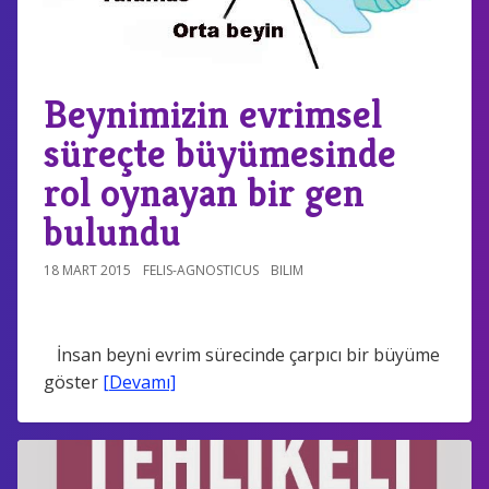
Beynimizin evrimsel
süreçte büyümesinde
rol oynayan bir gen
bulundu
18 MART 2015
FELIS-AGNOSTICUS
BILIM
İnsan beyni evrim sürecinde çarpıcı bir büyüme
göster
[Devamı]