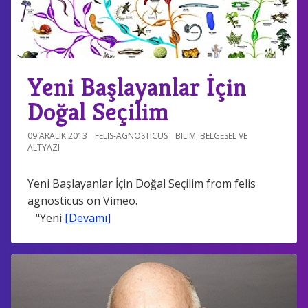
Yeni Başlayanlar İçin
Doğal Seçilim
09 ARALIK 2013
FELIS-AGNOSTICUS
BILIM
,
BELGESEL VE
ALTYAZI
Yeni Başlayanlar İçin Doğal Seçilim from felis
agnosticus on Vimeo.
"Yeni
[Devamı]