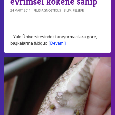
evrimsel kökene sahip
24 MART 2011
FELIS-AGNOSTICUS
BILIM
,
FELSEFE
Yale Üniversitesindeki araştırmacılara göre,
başkalarına &ldquo
[Devamı]