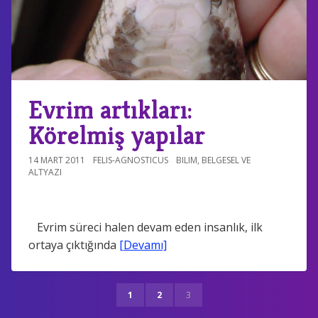
Evrim artıkları:
Körelmiş yapılar
14 MART 2011
FELIS-AGNOSTICUS
BILIM
,
BELGESEL VE
ALTYAZI
Evrim süreci halen devam eden insanlık, ilk
ortaya çıktığında
[Devamı]
1
2
3