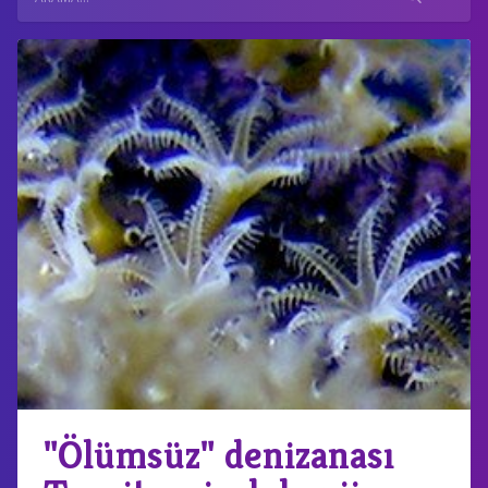
"Ölümsüz" denizanası