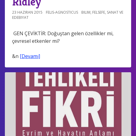
Ridley
23 HAZIRAN 2015
FELIS-AGNOSTICUS
BILIM
,
FELSEFE
,
SANAT VE
EDEBIYAT
GEN ÇEVİKTİR: Doğuştan gelen özellikler mi,
çevresel etkenler mi?
&n
[Devamı]