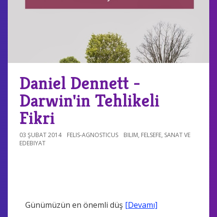
Daniel Dennett -
Darwin'in Tehlikeli
Fikri
03 ŞUBAT 2014
FELIS-AGNOSTICUS
BILIM
,
FELSEFE
,
SANAT VE
EDEBIYAT
Günümüzün en önemli düş
[Devamı]