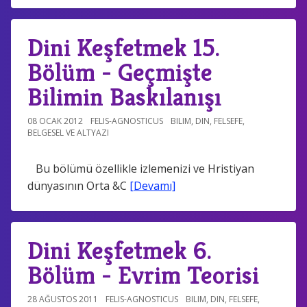
Dini Keşfetmek 15.
Bölüm - Geçmişte
Bilimin Baskılanışı
08 OCAK 2012
FELIS-AGNOSTICUS
BILIM
,
DIN
,
FELSEFE
,
BELGESEL VE ALTYAZI
Bu bölümü özellikle izlemenizi ve Hristiyan
dünyasının Orta &C
[Devamı]
Dini Keşfetmek 6.
Bölüm - Evrim Teorisi
28 AĞUSTOS 2011
FELIS-AGNOSTICUS
BILIM
,
DIN
,
FELSEFE
,