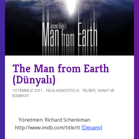
The Man from Earth
(Dünyalı)
10 TEMMUZ 2011
FELIS-AGNOSTICUS
FELSEFE
,
SANAT VE
EDEBIYAT
Yönetmen: Richard Schenkman
http://www.imdb.com/title/tt
[Devamı]