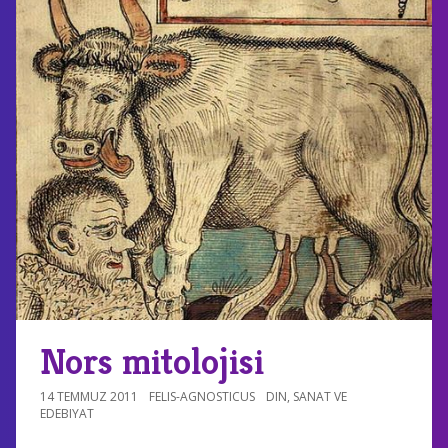
Nors mitolojisi
14 TEMMUZ 2011
FELIS-AGNOSTICUS
DIN
,
SANAT VE
EDEBIYAT