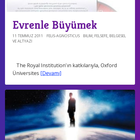
Evrenle Büyümek
11 TEMMUZ 2011
FELIS-AGNOSTICUS
BILIM
,
FELSEFE
,
BELGESEL
VE ALTYAZI
The Royal Institution'ın katkılarıyla, Oxford
Üniversites
[Devamı]