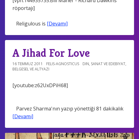
[vph:144935735:Bill Maher - Richard Dawkins
röportajı]
Religulous is
[Devamı]
A Jihad For Love
16 TEMMUZ 2011
FELIS-AGNOSTICUS
DIN
,
SANAT VE EDEBIYAT
,
BELGESEL VE ALTYAZI
[youtube:z62UxDPiH68]
Parvez Sharma'nın yazıp yönettiği 81 dakikalık
[Devamı]