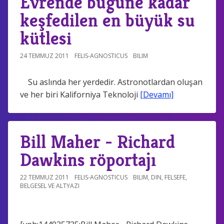
Evrende bugüne kadar
keşfedilen en büyük su
kütlesi
24 TEMMUZ 2011
FELIS-AGNOSTICUS
BILIM
Su aslında her yerdedir. Astronotlardan oluşan
ve her biri Kaliforniya Teknoloji
[Devamı]
Bill Maher - Richard
Dawkins röportajı
22 TEMMUZ 2011
FELIS-AGNOSTICUS
BILIM
,
DIN
,
FELSEFE
,
BELGESEL VE ALTYAZI