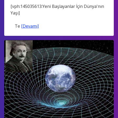
[vph:145035613:Yeni Başlayanlar İçin Dünya'nın
Yaşı]
Te
[Devamı]