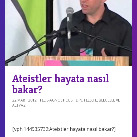
Ateistler hayata nasıl
bakar?
22 MART 2012
FELIS-AGNOSTICUS
DIN
,
FELSEFE
,
BELGESEL VE
ALTYAZI
[vph:144935732:Ateistler hayata nasıl bakar?]