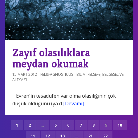
Zayıf olasılıklara
meydan okumak
15 MART 2012
FELIS-AGNOSTICUS
BILIM
,
FELSEFE
,
BELGESEL VE
ALTYAZI
Evren'in tesadüfen var olma olasılığının çok
düşük olduğunu (ya d
[Devamı]
1
2
...
5
6
7
8
9
10
11
12
13
...
21
22