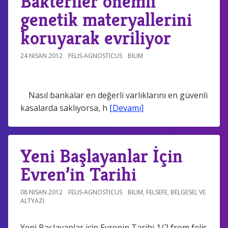
Bakteriler önemli
genetik materyallerini
koruyarak evriliyor
24 NISAN 2012
FELIS-AGNOSTICUS
BILIM
Nasıl bankalar en değerli varlıklarını en güvenli
kasalarda saklıyorsa, h
[Devamı]
Yeni Başlayanlar İçin
Evren’in Tarihi
08 NISAN 2012
FELIS-AGNOSTICUS
BILIM
,
FELSEFE
,
BELGESEL VE
ALTYAZI
Yeni Başlayanlar için Evrenin Tarihi 1/2 from felis