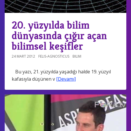
20. yüzyılda bilim
dünyasında çığır açan
bilimsel keşifler
24 MART 2012
FELIS-AGNOSTICUS
BILIM
Bu yazı, 21. yüzyılda yaşadığı halde 19. yüzyıl
kafasıyla düşünen v
[Devamı]