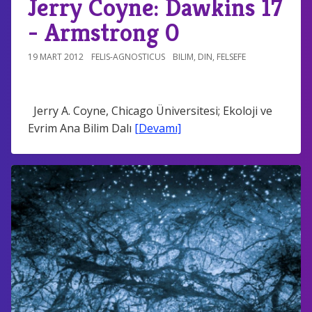
Jerry Coyne: Dawkins 17
- Armstrong 0
19 MART 2012
FELIS-AGNOSTICUS
BILIM
,
DIN
,
FELSEFE
Jerry A. Coyne, Chicago Üniversitesi; Ekoloji ve
Evrim Ana Bilim Dalı
[Devamı]