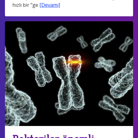
hızlı bir "ge
[Devamı]