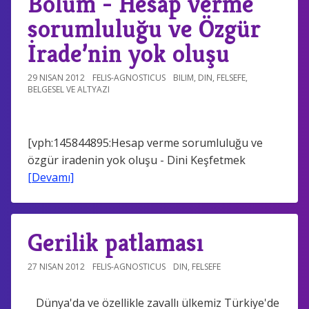
Bölüm - Hesap verme
sorumluluğu ve Özgür
İrade’nin yok oluşu
29 NISAN 2012
FELIS-AGNOSTICUS
BILIM
,
DIN
,
FELSEFE
,
BELGESEL VE ALTYAZI
[vph:145844895:Hesap verme sorumluluğu ve
özgür iradenin yok oluşu - Dini Keşfetmek
[Devamı]
Gerilik patlaması
27 NISAN 2012
FELIS-AGNOSTICUS
DIN
,
FELSEFE
Dünya'da ve özellikle zavallı ülkemiz Türkiye'de