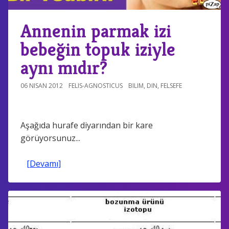
Annenin parmak izi
bebeğin topuk iziyle
aynı mıdır?
06 NISAN 2012
FELIS-AGNOSTICUS
BILIM
,
DIN
,
FELSEFE
Aşağıda hurafe diyarından bir kare
görüyorsunuz...
[Devamı]