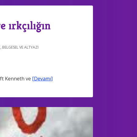
 ırkçılığın
T
,
BELGESEL VE ALTYAZI
ift Kenneth ve
[Devamı]