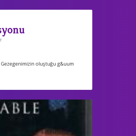
asyonu
T
ir. Gezegenimizin oluştuğu g&uum