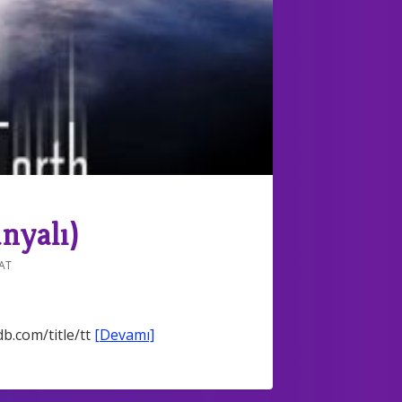
nyalı)
AT
.com/title/tt
[Devamı]