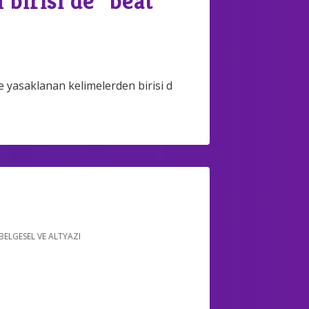
birisi de "beat"
 yasaklanan kelimelerden birisi d
BELGESEL VE ALTYAZI