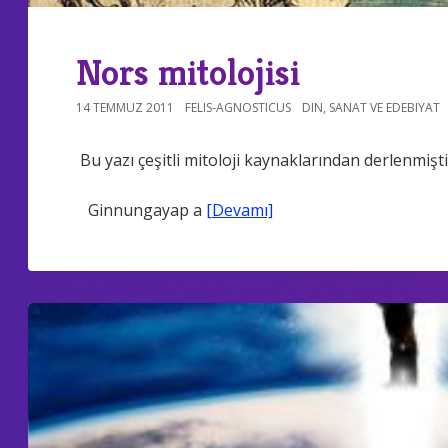
Nors mitolojisi
14 TEMMUZ 2011
FELIS-AGNOSTICUS
DIN
,
SANAT VE EDEBIYAT
Bu yazı çeşitli mitoloji kaynaklarından derlenmişti
Ginnungayap a
[Devamı]