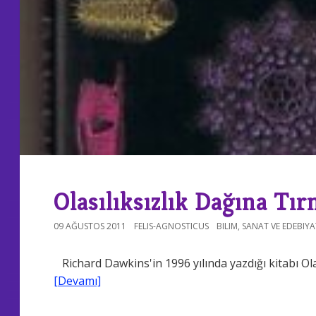
Olasılıksızlık Dağına T
09 AĞUSTOS 2011
FELIS-AGNOSTICUS
BILIM
,
SANAT VE EDEBIYA
Richard Dawkins'in 1996 yılında yazdığı kitabı Ol
[Devamı]