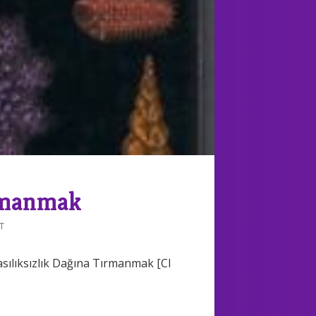
ırmanmak
T
asılıksızlık Dağına Tırmanmak [Cl