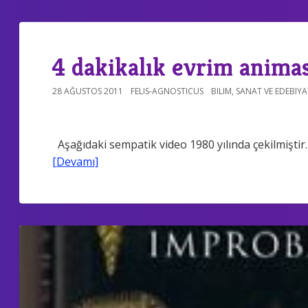
4 dakikalık evrim anim
28 AĞUSTOS 2011
FELIS-AGNOSTICUS
BILIM
,
SANAT VE EDEBIYA
Aşağıdaki sempatik video 1980 yılında çekilmişt
[Devamı]