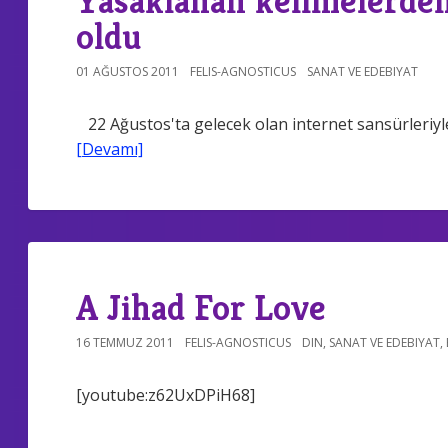
Yasaklanan kelimelerden 
oldu
01 AĞUSTOS 2011
FELIS-AGNOSTICUS
SANAT VE EDEBIYAT
22 Ağustos'ta gelecek olan internet sansürleriyle
[Devamı]
A Jihad For Love
16 TEMMUZ 2011
FELIS-AGNOSTICUS
DIN
,
SANAT VE EDEBIYAT
,
[youtube:z62UxDPiH68]