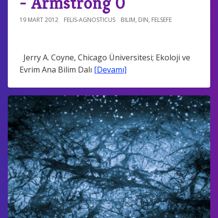
- Armstrong 0
19 MART 2012
FELIS-AGNOSTICUS
BILIM
,
DIN
,
FELSEFE
Jerry A. Coyne, Chicago Üniversitesi; Ekoloji ve
Evrim Ana Bilim Dalı
[Devamı]