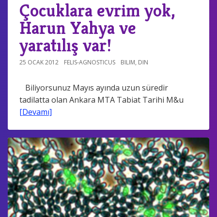
Çocuklara evrim yok,
Harun Yahya ve
yaratılış var!
25 OCAK 2012
FELIS-AGNOSTICUS
BILIM
,
DIN
Biliyorsunuz Mayıs ayında uzun süredir
tadilatta olan Ankara MTA Tabiat Tarihi M&u
[Devamı]