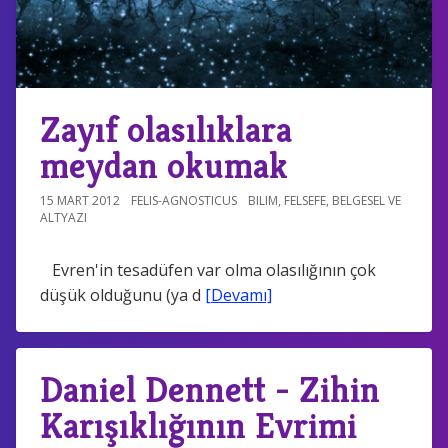
Zayıf olasılıklara
meydan okumak
15 MART 2012
FELIS-AGNOSTICUS
BILIM
,
FELSEFE
,
BELGESEL VE
ALTYAZI
Evren'in tesadüfen var olma olasılığının çok
düşük olduğunu (ya d
[Devamı]
Daniel Dennett - Zihin
Karışıklığının Evrimi