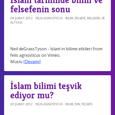
felsefenin sonu
04 ŞUBAT 2012
FELIS-AGNOSTICUS
BILIM
,
FELSEFE
,
BELGESEL VE
ALTYAZI
Neil deGrassTyson - İslam'ın bilime etkileri from
felis agnosticus on Vimeo.
Müslü
[Devamı]
İslam bilimi teşvik
ediyor mu?
03 ŞUBAT 2012
FELIS-AGNOSTICUS
BILIM
,
DIN
,
FELSEFE