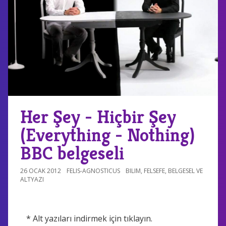
Her Şey - Hiçbir Şey
(Everything - Nothing)
BBC belgeseli
26 OCAK 2012
FELIS-AGNOSTICUS
BILIM
,
FELSEFE
,
BELGESEL VE
ALTYAZI
* Alt yazıları indirmek için tıklayın.