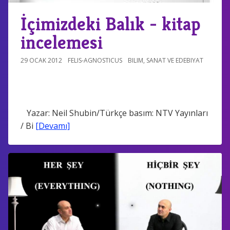
İçimizdeki Balık - kitap
incelemesi
29 OCAK 2012
FELIS-AGNOSTICUS
BILIM
,
SANAT VE EDEBIYAT
Yazar: Neil Shubin/Türkçe basım: NTV Yayınları
/ Bi
[Devamı]