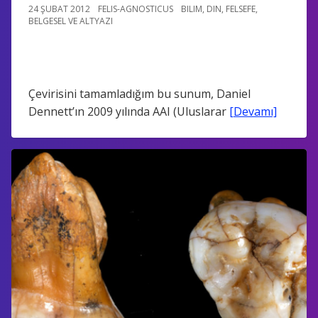
24 ŞUBAT 2012
FELIS-AGNOSTICUS
BILIM
,
DIN
,
FELSEFE
,
BELGESEL VE ALTYAZI
Çevirisini tamamladığım bu sunum, Daniel
Dennett’ın 2009 yılında AAI (Uluslarar
[Devamı]