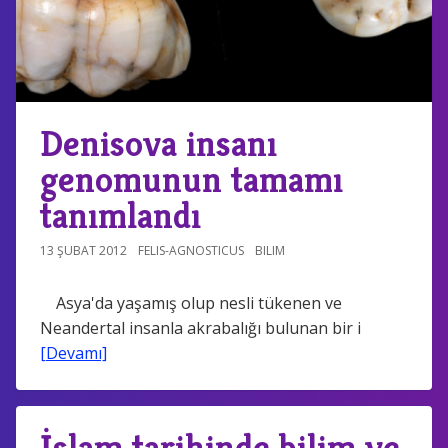
Denisova insanı
genomunun tamamı
tanımlandı
13 ŞUBAT 2012
FELIS-AGNOSTICUS
BILIM
Asya'da yaşamış olup nesli tükenen ve
Neandertal insanla akrabalığı bulunan bir i
[Devamı]
İslam tarihinde bilim ve