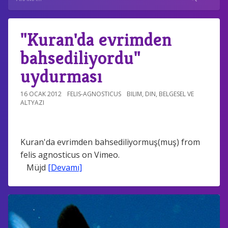
"Kuran'da evrimden
bahsediliyordu"
uydurması
16 OCAK 2012
FELIS-AGNOSTICUS
BILIM
,
DIN
,
BELGESEL VE
ALTYAZI
Kuran'da evrimden bahsediliyormuş(muş) from
felis agnosticus on Vimeo.
Müjd
[Devamı]