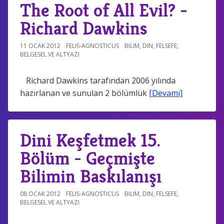
The Root of All Evil? -
Richard Dawkins
11 OCAK 2012
FELIS-AGNOSTICUS
BILIM
,
DIN
,
FELSEFE
,
BELGESEL VE ALTYAZI
Richard Dawkins tarafından 2006 yılında
hazırlanan ve sunulan 2 bölümlük
[Devamı]
Dini Keşfetmek 15.
Bölüm - Geçmişte
Bilimin Baskılanışı
08 OCAK 2012
FELIS-AGNOSTICUS
BILIM
,
DIN
,
FELSEFE
,
BELGESEL VE ALTYAZI