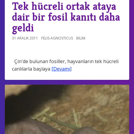
Tek hücreli ortak ataya
dair bir fosil kanıtı daha
geldi
31 ARALIK 2011
FELIS-AGNOSTICUS
BILIM
Çin'de bulunan fosiller, hayvanların tek hücreli
canlılarla başlaya
[Devamı]