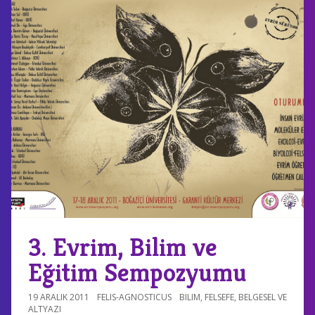
3. Evrim, Bilim ve
Eğitim Sempozyumu
19 ARALIK 2011
FELIS-AGNOSTICUS
BILIM
,
FELSEFE
,
BELGESEL VE
ALTYAZI