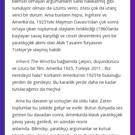
bilimsel olmayan argümanların sanki hakikatmiş gibi
sunuluyor olması da üzüntü verici, ötesi çok da utanç
verici bir durum. Ama bunların hepsi, İngiltere ve
Amerika'da, 1925'teki Maymun Davası'ndan çok sonra
ortaya çıkan toplumsal olayların tetiklediği (1960'larda
başlayan savaş karşıtlığı ve cinsel devrimlerin) yeni bir
yaratılışçılık akımı olan Akıllı Tasarım furyasının
Türkiye'ye ulaşmış halidir.
Inherit The Wind
bu bağlamda çarpıcı, düşündürücü
ve üzücü bir film. Amerika 1925, Türkiye 2011... Biz
neredeyiz hala? Korkarım Amerika'nın 1925'te bulunuğu
yerden de gerideyiz. Bu karanlık yerde daha ne kadar
tutulacağımız da meçhul.
Ama bu davanın iyi sonuçları da oldu tabii. Zaten
toplumlar bu şekilde gelişir ve evrilir. Bütün dünyada ses
getiren bu davadan sonra, Amerika’da klasik yaratılışçılık
yavaş yavaş geriledi, en azından resmi
anlamda. Bilimdışı, yaratılışçı argümanlar ve kutsal