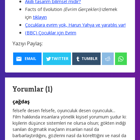
Akıllı tasarım bilimsel midir?
Facts of Evolution
(Evrim Gerçekleri)
izlemek
için
tıklayın
Çocuklara evrim yok, Harun Yahya ve yaratılış var!
(BBC) Çocuklar için Evrim
Yazıyı Paylaş:
EMAIL
TWITTER
TUMBLR
Yorumlar (1)
çağdaş
felsefe desen felsefe, oyunculuk desen oyunculuk...
Film hakkında insanlara yönelik kişisel yorumum şudur ki:
kişilerin düşünce sistemleri ne olursa olsun; gökten indiği
sanılan dogmatik inaçların insanları nasıl da
barbarlaştırdığını, gözlerini nasıl da körelttiğini ve nasıl da