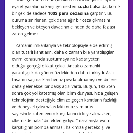
eyalet yasalarına karşı gelmekten
suçlu
bulsa da, komik
bir şekilde sadece
100$ para cezasına
çarptırır. Bu
duruma sinirlenen, çok daha ağır bir ceza çıkmasını
bekleyen ve isteyen davacının elinden de daha fazlası
zaten gelmez.
Zamanın imkanlarıyla ve teknolojisiyle elde edilmiş
olan tutarlı kanıtların, daha o zaman bile yaratılışçıları
evrim konusunda susturmaya ne kadar yeterli
olduğu gerçeği dikkat çekici. Ancak o zamanki
yaratılışçılık da günümüzdekinden daha farklıydı. Akıllı
tasarım saçmalıkları henüz peyda olmamıştı ve dinlere
daha geleneksel bir bakış açısı vardı. Bugün, 1925’ten
sonra çok yol katetmiş olan bilim dünyası, hızla gelişen
teknolojinin desteğiyle elimize geçen kanıtların fazlalığı
ve deneysel çalışmalardaki muazzam artış
sayesinde zaten evrim karşıtlarını ciddiye almazken,
ülkemizde hala "din elden gidiyor" naralarıyla evrim
karşıtlığının pompalanması, halkımıza gerçekdışı ve