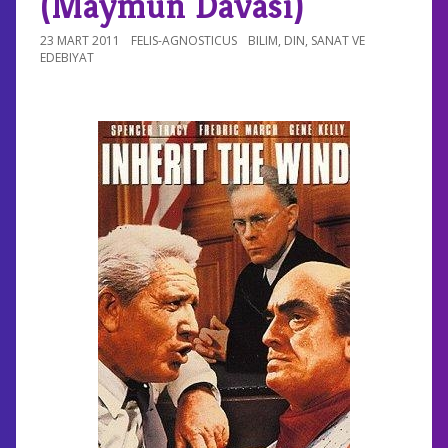
(Maymun Davası)
23 MART 2011
FELIS-AGNOSTICUS
BILIM
,
DIN
,
SANAT VE
EDEBIYAT