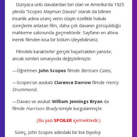
Dünyaca ünlü davalardan biri olan ve Amerika'da 1925
yılında “Scopes Maymun Davası” olarak da bilinen
insanlık adına utanç verici olayın özellikle hukuki
süreçlerini anlatan film, daha çok davanın görüşüldüğü
mahkeme salonunda geçmektedir. Sayfanın en altına
inerek filmden kısa bir bölüm izleyebilirsiniz.
Filmdeki karakterler gerçek hayattakileri yansıtır,
ancak isimleri senaryoda değiştirilmiştir.
—Öğretmen
John Scopes
filmde
Bertram Cates
,
—Scopes'un avukatı
Clarence Darrow
filmde
Henry
Drummond
,
—Davacı ve avukat
William Jennings Bryan
da
filmde
Harrison Brady
ismiyle kurgulanmıştır.
(Bu yazı
SPOILER
içermektedir.)
Süreç, John Scopes adındaki bir lise biyoloji