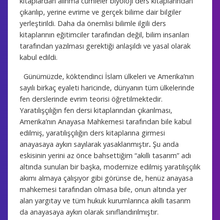
kitaplardan alınma cümleler biyoloji ders kitaplarından
çıkarılıp, yerine evrime ve gerçek bilime dair bilgiler
yerleştirildi. Daha da önemlisi bilimle ilgili ders
kitaplarının eğitimciler tarafından değil, bilim insanları
tarafından yazılması gerektiği anlaşıldı ve yasal olarak
kabul edildi.
Günümüzde, köktendinci İslam ülkeleri ve Amerika’nın
sayılı birkaç eyaleti haricinde, dünyanın tüm ülkelerinde
fen derslerinde evrim teorisi öğretilmektedir.
Yaratılışçılığın fen dersi kitaplarından çıkarılması,
Amerika’nın Anayasa Mahkemesi tarafından bile kabul
edilmiş, yaratılışçılığın ders kitaplarına girmesi
anayasaya aykırı sayılarak yasaklanmıştır
.
Şu anda
eskisinin yerini az önce bahsettiğim “akıllı tasarım” adı
altında sunulan bir başka, modernize edilmiş yaratılışçılık
akımı almaya çalışıyor gibi görünse de, henüz anayasa
mahkemesi tarafından olmasa bile, onun altında yer
alan yargıtay ve tüm hukuk kurumlarınca akıllı tasarım
da anayasaya aykırı olarak sınıflandırılmıştır.