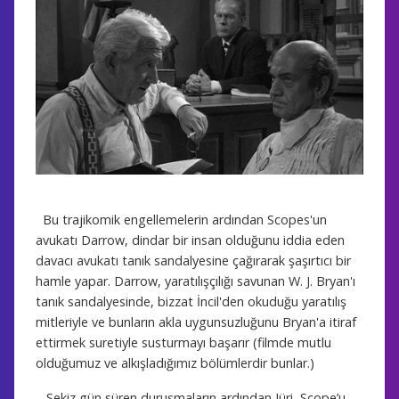
Bu trajikomik engellemelerin ardından Scopes'un
avukatı Darrow, dindar bir insan olduğunu iddia eden
davacı avukatı tanık sandalyesine çağırarak şaşırtıcı bir
hamle yapar. Darrow, yaratılışçılığı savunan W. J. Bryan'ı
tanık sandalyesinde, bizzat İncil'den okuduğu yaratılış
mitleriyle ve bunların akla uygunsuzluğunu Bryan'a itiraf
ettirmek suretiyle susturmayı başarır (filmde mutlu
olduğumuz ve alkışladığımız bölümlerdir bunlar.)
Sekiz gün süren duruşmaların ardından Jüri, Scope’u