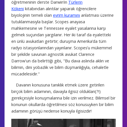
öğretmeninin derste Darwin’in
Türlerin
Kökeni
kitabından alıntılar yaparak öğrencilere
biyolojinin temeli olan
evrim kuramını
anlatması üzerine
tutuklanmasıyla başlar. Scopes anayasa
mahkemesine ve Tennessee eyalet yasalarına karşı
gelmek suçundan yargılanır. Her iki taraf da eyaletteki
en ünlü avukatları getirtir; duruşma Amerika’da tüm
radyo istasyonlarından yayınlanır. Scopes’u mükemmel
bir şekilde savunan agnostik avukat Clarence
Darrow'un da belirttiği gibi, "Bu dava aslında aklın ve
bilimin, dini yobazlık ve bilim düşmanlığıyla, cehaletle
mücadelesidir."
Davanın konusuna tanıklık etmek üzere getirilen
birçok bilim adamının, davayla ilgisiz oldukları(?!)
gerekçesiyle konuşmalarına bile izin verilmez. Bilimsel bir
konunun okullarda öğretilmesi söz konusuyken bir bilim
adamının görüşü nedense konuyla ilgisizdir!