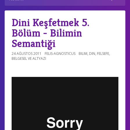
Dini Keşfetmek 5.
Bölüm - Bilimin
Semantiği
24 AĞUSTOS 2011
FELIS-AGNOSTICUS
BILIM
,
DIN
,
FELSEFE
,
BELGESEL VE ALTYAZI