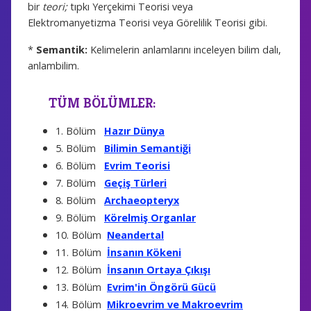
bir
teori;
tıpkı Yerçekimi Teorisi veya
Elektromanyetizma Teorisi veya Görelilik Teorisi gibi.
*
Semantik:
Kelimelerin anlamlarını inceleyen bilim dalı,
anlambilim.
TÜM BÖLÜMLER:
1. Bölüm
Hazır Dünya
5. Bölüm
Bilimin Semantiği
6. Bölüm
Evrim Teorisi
7. Bölüm
Geçiş Türleri
8. Bölüm
Archaeopteryx
9. Bölüm
Körelmiş Organlar
10. Bölüm
Neandertal
11. Bölüm
İnsanın Kökeni
12. Bölüm
İnsanın Ortaya Çıkışı
13. Bölüm
Evrim'in Öngörü Gücü
14. Bölüm
Mikroevrim ve Makroevrim