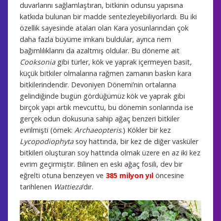
duvarlarını sağlamlaştıran, bitkinin odunsu yapısına
katkıda bulunan bir madde sentezleyebiliyorlardı. Bu iki
özellik sayesinde ataları olan Kara yosunlarından çok
daha fazla büyüme imkanı buldular, ayrıca nem
bağımlılıklarını da azaltmış oldular. Bu döneme ait
Cooksonia
gibi türler, kök ve yaprak içermeyen basit,
küçük bitkiler olmalarına rağmen zamanın baskın kara
bitkilerindendir. Devoniyen Dönemi’nin ortalarına
gelindiğinde bugün gördüğümüz kök ve yaprak gibi
birçok yapı artık mevcuttu, bu dönemin sonlarında ise
gerçek odun dokusuna sahip ağaç benzeri bitkiler
evrilmişti (örnek:
Archaeopteris
.) Kökler bir kez
Lycopodiophyta
soy hattında, bir kez de diğer vasküler
bitkileri oluşturan soy hattında olmak üzere en az iki kez
evrim geçirmiştir. Bilinen en eski ağaç fosili, dev bir
eğrelti otuna benzeyen ve
385 milyon yıl
öncesine
tarihlenen
Wattieza
’dır.