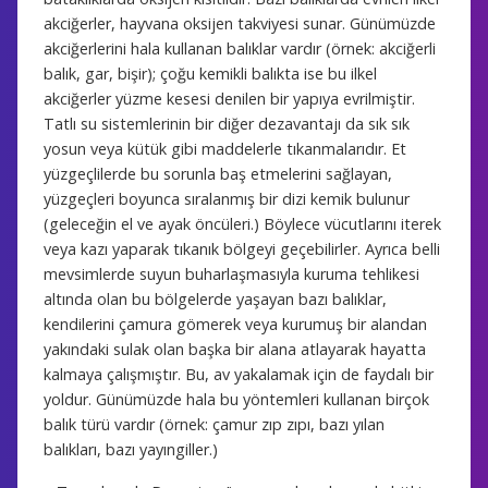
akciğerler, hayvana oksijen takviyesi sunar. Günümüzde
akciğerlerini hala kullanan balıklar vardır (örnek: akciğerli
balık, gar, bişir); çoğu kemikli balıkta ise bu ilkel
akciğerler yüzme kesesi denilen bir yapıya evrilmiştir.
Tatlı su sistemlerinin bir diğer dezavantajı da sık sık
yosun veya kütük gibi maddelerle tıkanmalarıdır. Et
yüzgeçlilerde bu sorunla baş etmelerini sağlayan,
yüzgeçleri boyunca sıralanmış bir dizi kemik bulunur
(geleceğin el ve ayak öncüleri.) Böylece vücutlarını iterek
veya kazı yaparak tıkanık bölgeyi geçebilirler. Ayrıca belli
mevsimlerde suyun buharlaşmasıyla kuruma tehlikesi
altında olan bu bölgelerde yaşayan bazı balıklar,
kendilerini çamura gömerek veya kurumuş bir alandan
yakındaki sulak olan başka bir alana atlayarak hayatta
kalmaya çalışmıştır. Bu, av yakalamak için de faydalı bir
yoldur. Günümüzde hala bu yöntemleri kullanan birçok
balık türü vardır (örnek: çamur zıp zıpı, bazı yılan
balıkları, bazı yayıngiller.)