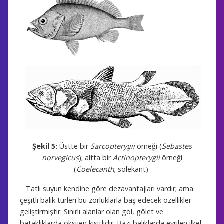
Şekil 5:
Üstte bir
Sarcopterygii
örneği (
Sebastes
norvegicus
); a
ltta bir
Actinopterygii
örneği
(
Coelecanth
; sölekant)
Tatlı suyun kendine göre dezavantajları vardır; ama
çeşitli balık türleri bu zorluklarla baş edecek özellikler
geliştirmiştir. Sınırlı alanlar olan göl, gölet ve
bataklıklarda oksijen kısıtlıdır. Bazı balıklarda evrilen ilkel