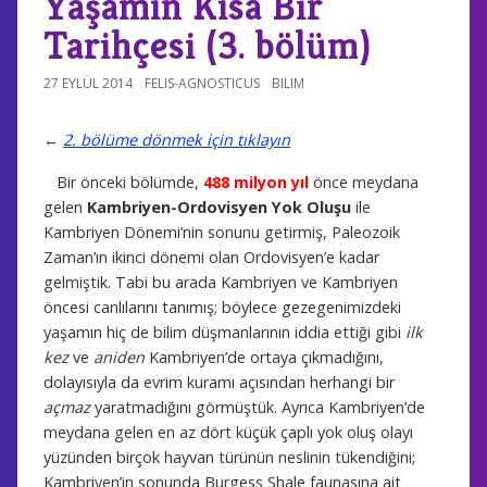
Yaşamın Kısa Bir
Tarihçesi (3. bölüm)
27 EYLÜL 2014
FELIS-AGNOSTICUS
BILIM
←
2. bölüme dönmek için tıklayın
Bir önceki bölümde,
488 milyon yıl
önce meydana
gelen
Kambriyen-Ordovisyen Yok Oluşu
ile
Kambriyen Dönemi’nin sonunu getirmiş, Paleozoik
Zaman’ın ikinci dönemi olan Ordovisyen’e kadar
gelmiştik. Tabi bu arada Kambriyen ve Kambriyen
öncesi canlılarını tanımış; böylece gezegenimizdeki
yaşamın hiç de bilim düşmanlarının iddia ettiği gibi
ilk
kez
ve
aniden
Kambriyen’de ortaya çıkmadığını,
dolayısıyla da evrim kuramı açısından herhangi bir
açmaz
yaratmadığını görmüştük. Ayrıca Kambriyen’de
meydana gelen en az dört küçük çaplı yok oluş olayı
yüzünden birçok hayvan türünün neslinin tükendiğini;
Kambriyen’in sonunda Burgess Shale faunasına ait