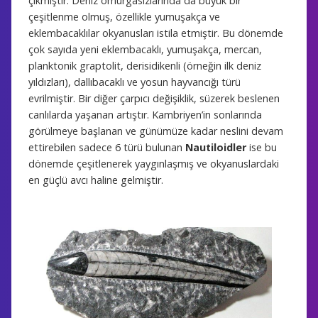
çıkmıştır. Deniz omurgasızlarında da büyük bir
çeşitlenme olmuş, özellikle yumuşakça ve
eklembacaklılar okyanusları istila etmiştir. Bu dönemde
çok sayıda yeni eklembacaklı, yumuşakça, mercan,
planktonik graptolit, derisidikenli (örneğin ilk deniz
yıldızları), dallıbacaklı ve yosun hayvancığı türü
evrilmiştir. Bir diğer çarpıcı değişiklik, süzerek beslenen
canlılarda yaşanan artıştır. Kambriyen’in sonlarında
görülmeye başlanan ve günümüze kadar neslini devam
ettirebilen sadece 6 türü bulunan
Nautiloidler
ise bu
dönemde çeşitlenerek yaygınlaşmış ve okyanuslardaki
en güçlü avcı haline gelmiştir.