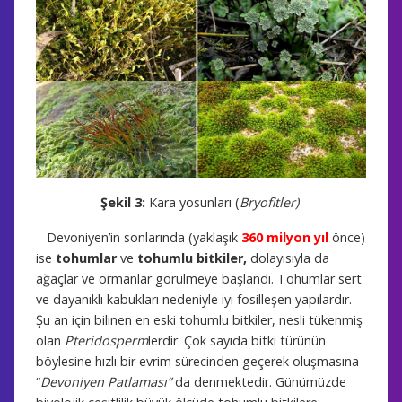
Şekil 3:
Kara yosunları (
Bryofitler)
Devoniyen’in sonlarında (yaklaşık
360 milyon yıl
önce)
ise
tohumlar
ve
tohumlu bitkiler,
dolayısıyla da
ağaçlar ve ormanlar görülmeye başlandı. Tohumlar sert
ve dayanıklı kabukları nedeniyle iyi fosilleşen yapılardır.
Şu an için bilinen en eski tohumlu bitkiler, nesli tükenmiş
olan
Pteridosperm
lerdir. Çok sayıda bitki türünün
böylesine hızlı bir evrim sürecinden geçerek oluşmasına
“
Devoniyen Patlaması”
da denmektedir. Günümüzde