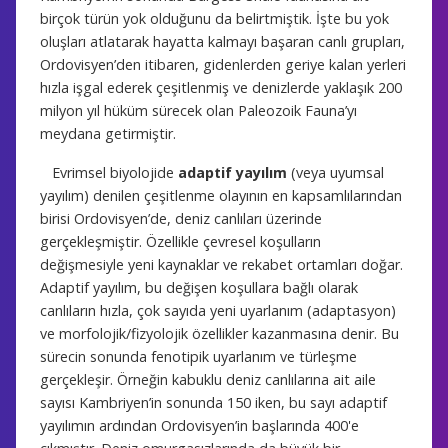
birçok türün yok olduğunu da belirtmiştik. İşte bu yok
oluşları atlatarak hayatta kalmayı başaran canlı grupları,
Ordovisyen’den itibaren, gidenlerden geriye kalan yerleri
hızla işgal ederek çeşitlenmiş ve denizlerde yaklaşık 200
milyon yıl hüküm sürecek olan Paleozoik Fauna’yı
meydana getirmiştir.
Evrimsel biyolojide
adaptif yayılım
(veya uyumsal
yayılım) denilen çeşitlenme olayının en kapsamlılarından
birisi Ordovisyen’de, deniz canlıları üzerinde
gerçekleşmiştir. Özellikle çevresel koşulların
değişmesiyle yeni kaynaklar ve rekabet ortamları doğar.
Adaptif yayılım, bu değişen koşullara bağlı olarak
canlıların hızla, çok sayıda yeni uyarlanım (adaptasyon)
ve morfolojik/fizyolojik özellikler kazanmasına denir. Bu
sürecin sonunda fenotipik uyarlanım ve türleşme
gerçekleşir. Örneğin kabuklu deniz canlılarına ait aile
sayısı Kambriyen’in sonunda 150 iken, bu sayı adaptif
yayılımın ardından Ordovisyen’in başlarında 400'e