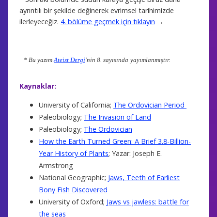
ayrıntılı bir şekilde değinerek evrimsel tarihimizde
ilerleyeceğiz.
4. bölüme geçmek için tıklayın
→
* Bu yazım
Ateist Dergi
'nin 8. sayısında
yayımlanmıştır.
Kaynaklar:
University of California;
The Ordovician Period
Paleobiology;
The Invasion of Land
Paleobiology;
The Ordovician
How the Earth Turned Green: A Brief 3.8-Billion-
Year History of Plants
; Yazar: Joseph E.
Armstrong
National Geographic;
Jaws, Teeth of Earliest
Bony Fish Discovered
University of Oxford;
Jaws vs jawless: battle for
the seas