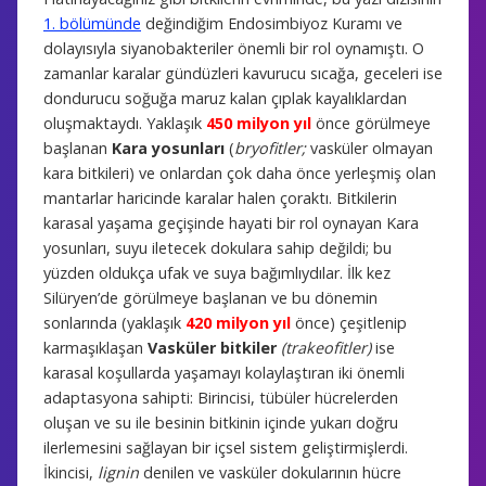
1. bölümünde
değindiğim Endosimbiyoz Kuramı ve
dolayısıyla siyanobakteriler önemli bir rol oynamıştı. O
zamanlar karalar gündüzleri kavurucu sıcağa, geceleri ise
dondurucu soğuğa maruz kalan çıplak kayalıklardan
oluşmaktaydı. Yaklaşık
450 milyon yıl
önce görülmeye
başlanan
Kara yosunları
(
bryofitler;
vasküler olmayan
kara bitkileri) ve onlardan çok daha önce yerleşmiş olan
mantarlar haricinde karalar halen çoraktı. Bitkilerin
karasal yaşama geçişinde hayati bir rol oynayan Kara
yosunları, suyu iletecek dokulara sahip değildi; bu
yüzden oldukça ufak ve suya bağımlıydılar. İlk kez
Silüryen’de görülmeye başlanan ve bu dönemin
sonlarında (yaklaşık
420 milyon yıl
önce) çeşitlenip
karmaşıklaşan
Vasküler bitkiler
(trakeofitler)
ise
karasal koşullarda yaşamayı kolaylaştıran iki önemli
adaptasyona sahipti: Birincisi, tübüler hücrelerden
oluşan ve su ile besinin bitkinin içinde yukarı doğru
ilerlemesini sağlayan bir içsel sistem geliştirmişlerdi.
İkincisi,
lignin
denilen ve vasküler dokularının hücre