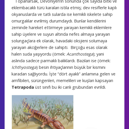
Toparlarsak, Devoniyen’in sonunda çok sayıda bitki ve
eklembacaklı türü karaları istila etmiş; dev resiflerle kaplı
okyanuslarda ve tatlı sularda ise kemikli iskelete sahip
omurgalılar evrilmiş durumdaydı. Bunlar kendilerini
zeminde hareket ettirmeye yarayan kemikli eklemlere
sahip üyelere ve suyun altında nefes almaya yarayan
solungaçlara ek olarak, havadaki oksjieni solumaya
yarayan akciğerlere de sahipti. Birçoğu esas olarak
halen suda yaşıyordu (örnek:
Acanthostega
); yani
aslında sadece parmaklı balıklardı. Bazıları ise (örnek:
Ichthyostega
) besin ihtiyaçlarının büyük bir kısmını
karadan sağlıyordu. İşte “dört ayaklı” anlamına gelen ve
amfibileri, sürüngenleri, memelileri ve kuşları kapsayan
Tetrapoda
üst sınıfı bu iki canlı grubundan evrildi.