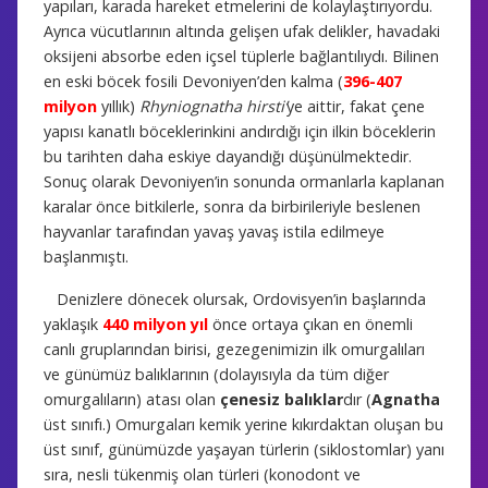
yapıları, karada hareket etmelerini de kolaylaştırıyordu.
Ayrıca vücutlarının altında gelişen ufak delikler, havadaki
oksijeni absorbe eden içsel tüplerle bağlantılıydı. Bilinen
en eski böcek fosili Devoniyen’den kalma (
396-407
milyon
yıllık)
Rhyniognatha hirsti’
ye aittir, fakat çene
yapısı kanatlı böceklerinkini andırdığı için ilkin böceklerin
bu tarihten daha eskiye dayandığı düşünülmektedir.
Sonuç olarak Devoniyen’in sonunda ormanlarla kaplanan
karalar önce bitkilerle, sonra da birbirileriyle beslenen
hayvanlar tarafından yavaş yavaş istila edilmeye
başlanmıştı.
Denizlere dönecek olursak, Ordovisyen’in başlarında
yaklaşık
440 milyon yıl
önce ortaya çıkan en önemli
canlı gruplarından birisi, gezegenimizin ilk omurgalıları
ve günümüz balıklarının (dolayısıyla da tüm diğer
omurgalıların) atası olan
çenesiz balıklar
dır (
Agnatha
üst sınıfı.) Omurgaları kemik yerine kıkırdaktan oluşan bu
üst sınıf, günümüzde yaşayan türlerin (siklostomlar) yanı
sıra, nesli tükenmiş olan türleri (konodont ve