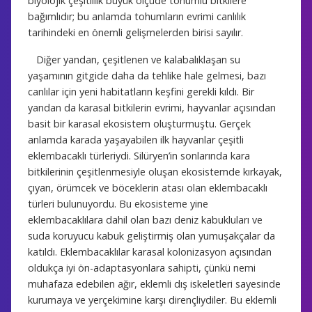
biyolojik çeşitlilik büyük ölçüde tohumlu bitkilere
bağımlıdır; bu anlamda tohumların evrimi canlılık
tarihindeki en önemli gelişmelerden birisi sayılır.
Diğer yandan, çeşitlenen ve kalabalıklaşan su
yaşamının gitgide daha da tehlike hale gelmesi, bazı
canlılar için yeni habitatların keşfini gerekli kıldı. Bir
yandan da karasal bitkilerin evrimi, hayvanlar açısından
basit bir karasal ekosistem oluşturmuştu. Gerçek
anlamda karada yaşayabilen ilk hayvanlar çeşitli
eklembacaklı türleriydi. Silüryen’in sonlarında kara
bitkilerinin çeşitlenmesiyle oluşan ekosistemde kırkayak,
çıyan, örümcek ve böceklerin atası olan eklembacaklı
türleri bulunuyordu. Bu ekosisteme yine
eklembacaklılara dahil olan bazı deniz kabukluları ve
suda koruyucu kabuk geliştirmiş olan yumuşakçalar da
katıldı. Eklembacaklılar karasal kolonizasyon açısından
oldukça iyi ön-adaptasyonlara sahipti, çünkü nemi
muhafaza edebilen ağır, eklemli dış iskeletleri sayesinde
kurumaya ve yerçekimine karşı dirençliydiler. Bu eklemli