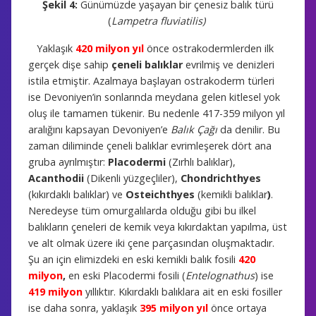
Şekil 4:
Günümüzde yaşayan bir çenesiz balık türü
(
Lampetra fluviatilis)
Yaklaşık
420 milyon yıl
önce ostrakodermlerden ilk
gerçek dişe sahip
çeneli balıklar
evrilmiş ve denizleri
istila etmiştir. Azalmaya başlayan ostrakoderm türleri
ise Devoniyen’in sonlarında meydana gelen kitlesel yok
oluş ile tamamen tükenir. Bu nedenle 417-359 milyon yıl
aralığını kapsayan Devoniyen’e
Balık Çağı
da denilir. Bu
zaman diliminde çeneli balıklar evrimleşerek dört ana
gruba ayrılmıştır:
Placodermi
(Zırhlı balıklar),
Acanthodii
(Dikenli yüzgeçliler),
Chondrichthyes
(kıkırdaklı balıklar) ve
Osteichthyes
(kemikli balıklar
)
.
Neredeyse tüm omurgalılarda olduğu gibi bu ilkel
balıkların çeneleri de kemik veya kıkırdaktan yapılma, üst
ve alt olmak üzere iki çene parçasından oluşmaktadır.
Şu an için elimizdeki en eski kemikli balık fosili
420
milyon
,
en eski Placodermi fosili (
Entelognathus
) ise
419 milyon
yıllıktır. Kıkırdaklı balıklara ait en eski fosiller
ise daha sonra, yaklaşık
395 milyon yıl
önce ortaya