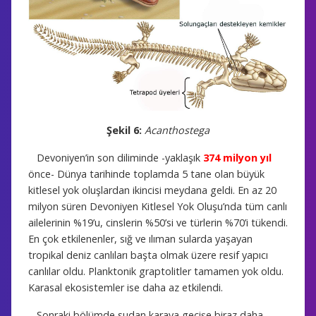
Şekil 6:
Acanthostega
Devoniyen’in son diliminde -yaklaşık
374 milyon yıl
önce- Dünya tarihinde toplamda 5 tane olan büyük
kitlesel yok oluşlardan ikincisi meydana geldi. En az 20
milyon süren Devoniyen Kitlesel Yok Oluşu’nda tüm canlı
ailelerinin %19’u, cinslerin %50’si ve türlerin %70’i tükendi.
En çok etkilenenler, sığ ve ılıman sularda yaşayan
tropikal deniz canlıları başta olmak üzere resif yapıcı
canlılar oldu. Planktonik graptolitler tamamen yok oldu.
Karasal ekosistemler ise daha az etkilendi.
Sonraki bölümde sudan karaya geçişe biraz daha