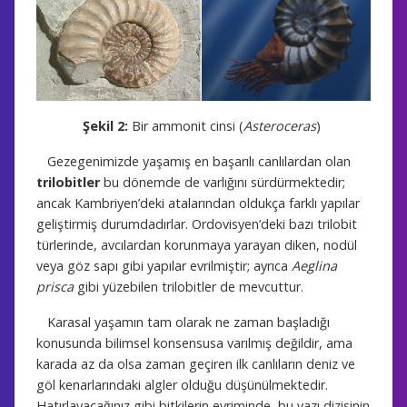
Şekil 2:
Bir ammonit cinsi (
Asteroceras
)
Gezegenimizde yaşamış en başarılı canlılardan olan
trilobitler
bu dönemde de varlığını sürdürmektedir;
ancak Kambriyen’deki atalarından oldukça farklı yapılar
geliştirmiş durumdadırlar. Ordovisyen’deki bazı trilobit
türlerinde, avcılardan korunmaya yarayan diken, nodül
veya göz sapı gibi yapılar evrilmiştir; ayrıca
Aeglina
prisca
gibi yüzebilen trilobitler de mevcuttur.
Karasal yaşamın tam olarak ne zaman başladığı
konusunda bilimsel konsensusa varılmış değildir, ama
karada az da olsa zaman geçiren ilk canlıların deniz ve
göl kenarlarındaki algler olduğu düşünülmektedir.
Hatırlayacağınız gibi bitkilerin evriminde, bu yazı dizisinin