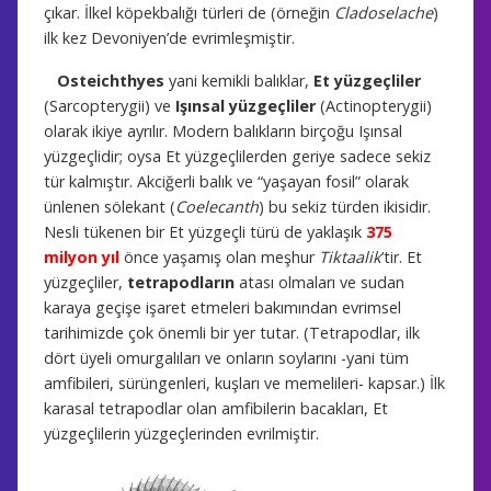
çıkar. İlkel köpekbalığı türleri de (örneğin
Cladoselache
)
ilk kez Devoniyen’de evrimleşmiştir.
Osteichthyes
yani kemikli balıklar,
Et yüzgeçliler
(Sarcopterygii) ve
Işınsal yüzgeçliler
(Actinopterygii)
olarak ikiye ayrılır. Modern balıkların birçoğu Işınsal
yüzgeçlidir; oysa Et yüzgeçlilerden geriye sadece sekiz
tür kalmıştır. Akciğerli balık ve “yaşayan fosil” olarak
ünlenen sölekant (
Coelecanth
) bu sekiz türden ikisidir.
Nesli tükenen bir Et yüzgeçli türü de yaklaşık
375
milyon yıl
önce yaşamış olan meşhur
Tiktaalik
’tir. Et
yüzgeçliler,
tetrapodların
atası olmaları ve sudan
karaya geçişe işaret etmeleri bakımından evrimsel
tarihimizde çok önemli bir yer tutar. (Tetrapodlar, ilk
dört üyeli omurgalıları ve onların soylarını -yani tüm
amfibileri, sürüngenleri, kuşları ve memelileri- kapsar.) İlk
karasal tetrapodlar olan amfibilerin bacakları, Et
yüzgeçlilerin yüzgeçlerinden evrilmiştir.