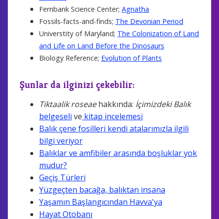
Fernbank Science Center;
Agnatha
Fossils-facts-and-finds;
The Devonian Period
Universtity of Maryland;
The Colonization of Land
and Life on Land Before the Dinosaurs
Biology Reference;
Evolution of Plants
Şunlar da ilginizi çekebilir:
Tiktaalik roseae
hakkında:
İçimizdeki Balık
belgeseli
ve
kitap incelemesi
Balık çene fosilleri kendi atalarımızla ilgili
bilgi veriyor
Balıklar ve amfibiler arasında boşluklar yok
mudur?
Geçiş Türleri
Yüzgeçten bacağa, balıktan insana
Yaşamın Başlangıcından Havva'ya
Hayat Otobanı