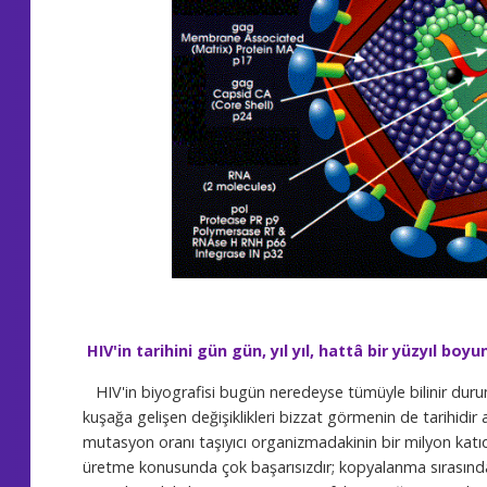
HIV'in tarihini gün gün, yıl yıl, hattâ bir yüzyıl b
HIV'in biyografisi bugün neredeyse tümüyle bilinir duru
kuşağa gelişen değişiklikleri bizzat görmenin de tarihidi
mutasyon oranı taşıyıcı organizmadakinin bir milyon katıd
üretme konusunda çok başarısızdır; kopyalanma sırasınd