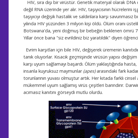
HIV, sıra dışı bir virüstür. Genetik materyal olarak DNA 
değil RNA üzerinde yer alır. HIV, taşıyıcısının hücrelerini iş
taşıyıcıyı değişik hastalık ve saldırılara karşı savunmasız
yılında HIV yüzünden 3 milyon kişi öldü. Ölüm oranı üstelik
Botswana'da, yeni doğmuş bir bebeğin beklenen ömrü 73
Yıllar önce bana "siz evrildiniz biz yaratıldık" diyen öğr
Evrim karşıtları için bile HIV, değişerek üremenin kanıtı
tanık oluyorlar. Kısacık geçmişinde virüsün yapısı değişim
karşı uyum sağlamayı başardı. Ölüm yaklaştığında hasta, 
insanla kuyruksuz maymunlar
(apes)
arasındaki fark kadar
torunlarının yuvası olmuştur artık. Her kıtada farklı cinsel 
mükemmel uyum sağlamış virüs çeşitleri barındırır. Darwi
acımasız kanıtını görseydi mutlu olurdu.