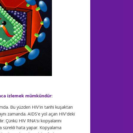
oyunca izlemek mümkündür:
mda. Bu yüzden HIV'in tarihi kuşaktan
r aynı zamanda. AIDS'e yol açan HIV'deki
ır. Çünkü HIV RNA'sı kopyalarını
a sürekli hata yapar. Kopyalama