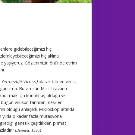
genlere gidebileceğimizi hiç
emleyebileceğimizi hiç aklına
de yaşıyoruz: Gözlerimizin önünde evrim
nı.
Yetmezliği Virüsü)
olarak bilinen virüs,
organizma. B
u virüsün Mısır firavunu
andırmak için konulmuş olduğu ve
 bugün virüsün tarihinin, nesiller
hi olduğu anlaşıldı. Mikroskop altında
on yılda o kadar fazla mutasyona
lediği genetik çeşitlilikler, primat
zladır!"
(Dennett; 1995)