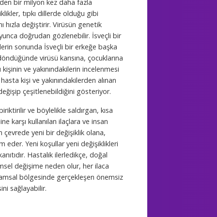
nden bir milyon kez daha fazla
ikler, tıpkı dillerde olduğu gibi
ı hızla değiştirir. Virüsün genetik
oyunca doğrudan gözlenebilir. İsveçli bir
lerin sonunda İsveçli bir erkeğe başka
döndüğünde virüsü karısına, çocuklarına
u kişinin ve yakınındakilerin incelenmesi
hasta kişi ve yakınındakilerden alınan
eğişip çeşitlenebildiğini gösteriyor.
ktirilir ve böylelikle saldırgan, kısa
e karşı kullanılan ilaçlara ve insan
 çevrede yeni bir değişiklik olana,
der. Yeni koşullar yeni değişiklikleri
nıtıdır. Hastalık ilerledikçe, doğal
vrimsel değişime neden olur, her ilaca
aşamsal bölgesinde gerçekleşen önemsiz
ni sağlayabilir.