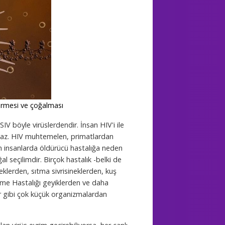
irmesi ve çoğalması
 böyle virüslerdendir. İnsan HIV'i ile
çmaz. HIV muhtemelen, primatlardan
ün insanlarda öldürücü hastalığa neden
 seçilimdir. Birçok hastalık -belki de
eklerden, sıtma sivrisineklerden, kuş
yme Hastalığı geyiklerden ve daha
ar gibi çok küçük organizmalardan