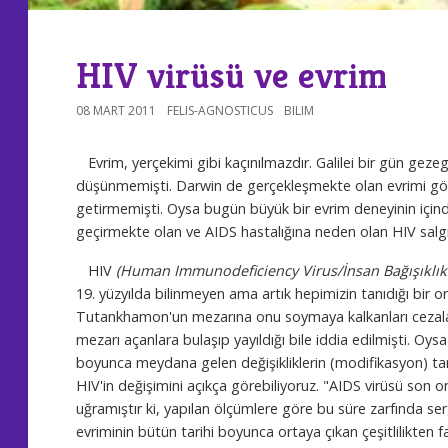
HIV virüsü ve evrim
08 MART 2011
FELIS-AGNOSTICUS
BILIM
Evrim, yerçekimi gibi kaçınılmazdır. Galilei bir gün geze
düşünmemişti. Darwin de gerçekleşmekte olan evrimi gözl
getirmemişti. Oysa bugün büyük bir evrim deneyinin için
geçirmekte olan ve AIDS hastalığına neden olan HIV salgı
HIV
(Human Immunodeficiency Virus/İnsan Bağışıklık 
19. yüzyılda bilinmeyen ama artık hepimizin tanıdığı bir 
Tutankhamon'un mezarına onu soymaya kalkanları cezal
mezarı açanlara bulaşıp yayıldığı bile iddia edilmişti. Oysa
boyunca meydana gelen değişikliklerin (modifikasyon) tari
HIV'in değişimini açıkça görebiliyoruz. "AIDS virüsü son 
uğramıştır ki, yapılan ölçümlere göre bu süre zarfında sergi
evriminin bütün tarihi boyunca ortaya çıkan çeşitlilikten fa