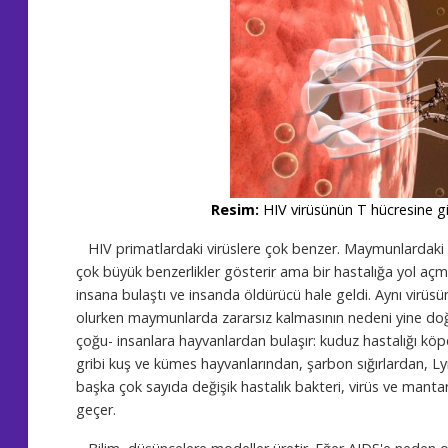
Resim:
HIV virüsünün T hücresine g
HIV primatlardaki virüslere çok benzer. Maymunlardaki SIV
çok büyük benzerlikler gösterir ama bir hastalığa yol a
insana bulaştı ve insanda öldürücü hale geldi. Aynı virüs
olurken maymunlarda zararsız kalmasının nedeni yine doğal
çoğu- insanlara hayvanlardan bulaşır: kuduz hastalığı köp
gribi kuş ve kümes hayvanlarından, şarbon sığırlardan, L
başka çok sayıda değişik hastalık bakteri, virüs ve mant
geçer.