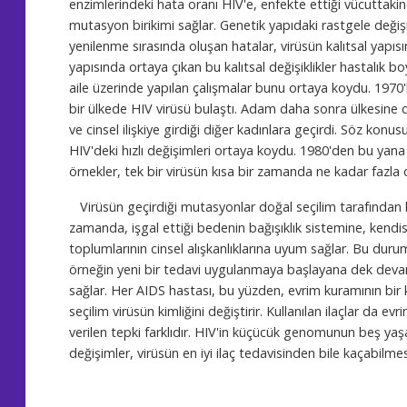
enzimlerindeki hata oranı HIV'e, enfekte ettiği vücuttaki
mutasyon birikimi sağlar. Genetik yapıdaki rastgele değişikl
yenilenme sırasında oluşan hatalar, virüsün kalıtsal yapısın
yapısında ortaya çıkan bu kalıtsal değişiklikler hastalık b
aile üzerinde yapılan çalışmalar bunu ortaya koydu. 1970'
bir ülkede HIV virüsü bulaştı. Adam daha sonra ülkesine 
ve cinsel ilişkiye girdiği diğer kadınlara geçirdi. Söz konus
HIV'deki hızlı değişimleri ortaya koydu. 1980'den bu yana 
örnekler, tek bir virüsün kısa bir zamanda ne kadar fazla d
Virüsün geçirdiği mutasyonlar doğal seçilim tarafından biri
zamanda, işgal ettiği bedenin bağışıklık sistemine, kendisin
toplumlarının cinsel alışkanlıklarına uyum sağlar. Bu durum
örneğin yeni bir tedavi uygulanmaya başlayana dek devam e
sağlar. Her AIDS hastası, bu yüzden, evrim kuramının bir ka
seçilim virüsün kimliğini değiştirir. Kullanılan ilaçlar da e
verilen tepki farklıdır. HIV'in küçücük genomunun beş y
değişimler, virüsün en iyi ilaç tedavisinden bile kaçabilmesi